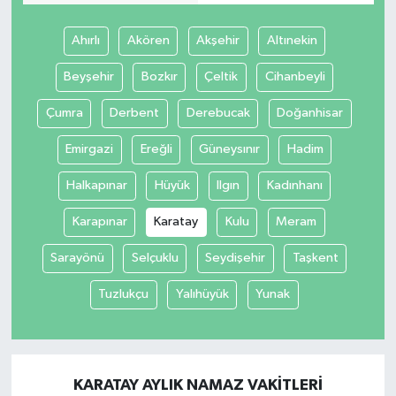
Ahırlı
Akören
Akşehir
Altınekin
Beyşehir
Bozkır
Çeltik
Cihanbeyli
Çumra
Derbent
Derebucak
Doğanhisar
Emirgazi
Ereğli
Güneysınır
Hadim
Halkapınar
Hüyük
Ilgın
Kadınhanı
Karapınar
Karatay
Kulu
Meram
Sarayönü
Selçuklu
Seydişehir
Taşkent
Tuzlukçu
Yalıhüyük
Yunak
KARATAY AYLIK NAMAZ VAKITLERI