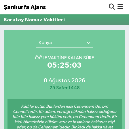
Şanlıurfa Ajans
Karatay Namaz Vakitleri
Nöbetçi Eczaneler
Hava Durumu
Konya
Namaz Vakitleri
ÖĞLE VAKTİNE KALAN SÜRE
05:25:03
Trafik Durumu
8 Ağustos 2026
Süper Lig Puan Durumu ve Fikstür
25 Safer 1448
Tüm Manşetler
Kâdılar üçtür. Bunlardan ikisi Cehennem’de, biri
Son Dakika Haberleri
Cennet’tedir. Bir adam, verdiği hükmün haksız olduğunu
bile bile haksız yere hüküm verir, bu Cehennem’dedir. Bir
kâdı bilmeksizin hüküm verir ve insanların haklarını zâyi
Haber Arşivi
eder, bu da Cehennem’dedir. Bir kâdı da hakka riâyet