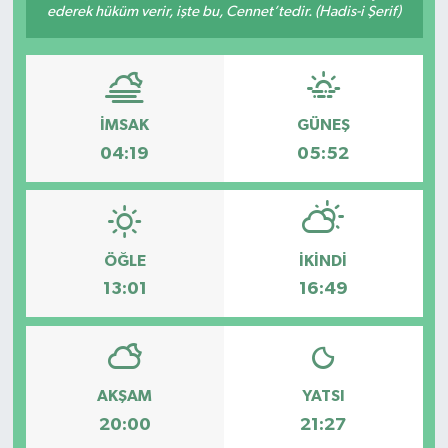
ederek hüküm verir, işte bu, Cennet’tedir. (Hadis-i Şerif)
İMSAK
GÜNEŞ
04:19
05:52
ÖĞLE
İKINDI
13:01
16:49
AKŞAM
YATSI
20:00
21:27