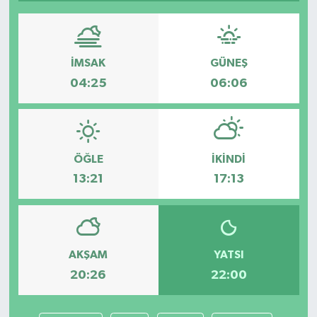
İMSAK
GÜNEŞ
04:25
06:06
ÖĞLE
İKINDI
13:21
17:13
AKŞAM
YATSI
20:26
22:00