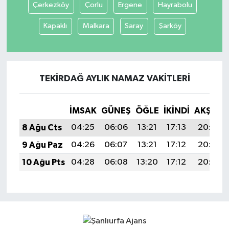
Çerkezköy
Çorlu
Ergene
Hayrabolu
Kapaklı
Malkara
Saray
Şarköy
TEKIRDAĞ AYLIK NAMAZ VAKITLERI
İMSAK
GÜNEŞ
ÖĞLE
İKINDI
AKŞAM
8 Ağu Cts
04:25
06:06
13:21
17:13
20:26
9 Ağu Paz
04:26
06:07
13:21
17:12
20:25
10 Ağu Pts
04:28
06:08
13:20
17:12
20:23