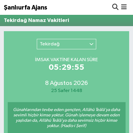
Şanlıurfa Ajans
Tekirdağ Namaz Vakitleri
Nöbetçi Eczaneler
Hava Durumu
Tekirdağ
Namaz Vakitleri
İMSAK VAKTİNE KALAN SÜRE
05:29:55
Trafik Durumu
8 Ağustos 2026
Süper Lig Puan Durumu ve Fikstür
25 Safer 1448
Tüm Manşetler
Günahlarından tevbe eden gençten, Allâhü Teâlâ’ya daha
Son Dakika Haberleri
sevimli hiçbir kimse yoktur. Günah işlemeye devam eden
yaşlıdan da, Allâhü Teâlâ’ya daha sevimsiz hiçbir kimse
yoktur. (Hadis-i Şerif)
Haber Arşivi