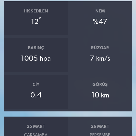
HISSEDILEN
NEM
°
12
%47
BASINÇ
RÜZGAR
1005
7
hpa
km/s
ÇIY
GÖRÜŞ
0.4
10
km
25 MART
26 MART
ÇARŞAMBA
PERŞEMBE