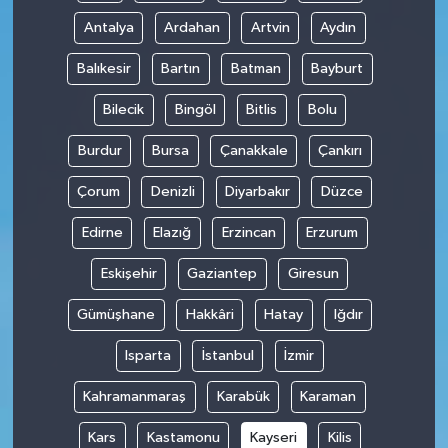
Antalya
Ardahan
Artvin
Aydın
Balıkesir
Bartın
Batman
Bayburt
Bilecik
Bingöl
Bitlis
Bolu
Burdur
Bursa
Çanakkale
Çankırı
Çorum
Denizli
Diyarbakır
Düzce
Edirne
Elazığ
Erzincan
Erzurum
Eskişehir
Gaziantep
Giresun
Gümüşhane
Hakkâri
Hatay
Iğdır
Isparta
İstanbul
İzmir
Kahramanmaraş
Karabük
Karaman
Kars
Kastamonu
Kayseri
Kilis