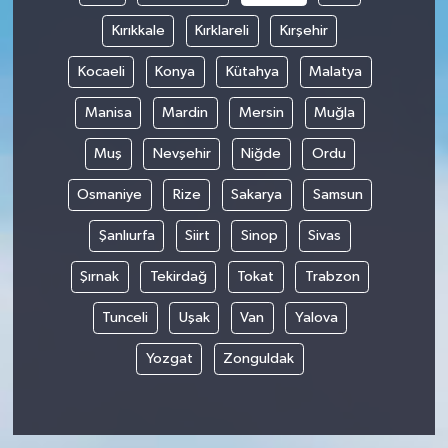
Kırıkkale
Kırklareli
Kırşehir
Kocaeli
Konya
Kütahya
Malatya
Manisa
Mardin
Mersin
Muğla
Muş
Nevşehir
Niğde
Ordu
Osmaniye
Rize
Sakarya
Samsun
Şanlıurfa
Siirt
Sinop
Sivas
Şırnak
Tekirdağ
Tokat
Trabzon
Tunceli
Uşak
Van
Yalova
Yozgat
Zonguldak