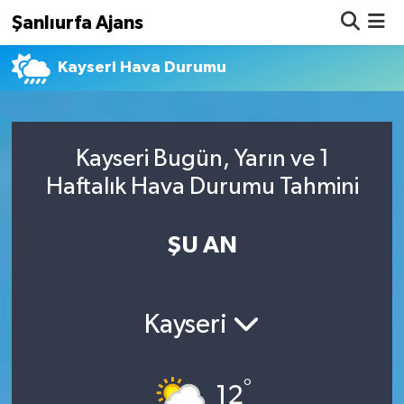
Şanlıurfa Ajans
Kayseri Hava Durumu
Nöbetçi Eczaneler
Hava Durumu
Kayseri Bugün, Yarın ve 1
Namaz Vakitleri
Haftalık Hava Durumu Tahmini
Trafik Durumu
ŞU AN
Süper Lig Puan Durumu ve Fikstür
Tüm Manşetler
Kayseri
Son Dakika Haberleri
°
Haber Arşivi
12