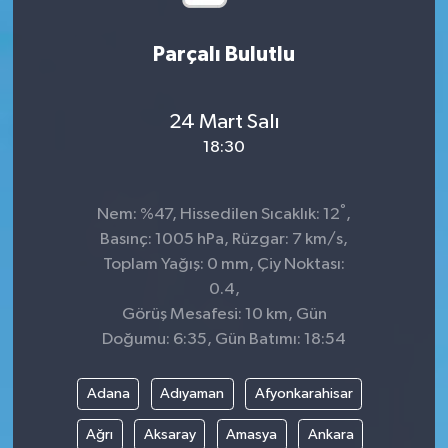
Parçalı Bulutlu
24 Mart Salı
18:30
°
Nem: %47, Hissedilen Sıcaklık: 12
,
Basınç: 1005 hPa, Rüzgar: 7 km/s,
Toplam Yağış: 0 mm, Çiy Noktası:
0.4,
Görüş Mesafesi: 10 km, Gün
Doğumu: 6:35, Gün Batımı: 18:54
Adana
Adıyaman
Afyonkarahisar
Ağrı
Aksaray
Amasya
Ankara