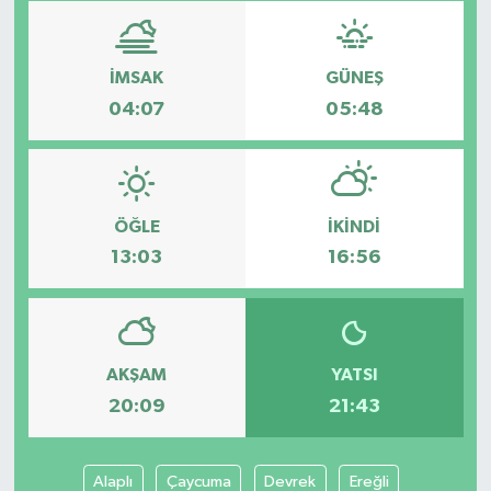
İMSAK
GÜNEŞ
04:07
05:48
ÖĞLE
İKINDI
13:03
16:56
AKŞAM
YATSI
20:09
21:43
Alaplı
Çaycuma
Devrek
Ereğli