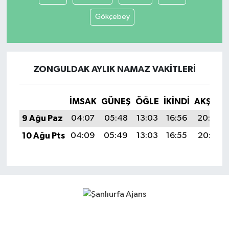
Gökçebey
ZONGULDAK AYLIK NAMAZ VAKITLERI
İMSAK
GÜNEŞ
ÖĞLE
İKINDI
AKŞAM
9 Ağu Paz
04:07
05:48
13:03
16:56
20:09
10 Ağu Pts
04:09
05:49
13:03
16:55
20:07