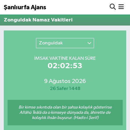
Şanlıurfa Ajans
Zonguldak Namaz Vakitleri
Nöbetçi Eczaneler
Hava Durumu
Zonguldak
Namaz Vakitleri
İMSAK VAKTİNE KALAN SÜRE
02:02:53
Trafik Durumu
9 Ağustos 2026
Süper Lig Puan Durumu ve Fikstür
26 Safer 1448
Tüm Manşetler
Bir kimse sıkıntıda olan bir şahsa kolaylık gösterirse
Son Dakika Haberleri
Allâhü Teâlâ da o kimseye dünyada da, âhirette de
kolaylık ihsân buyurur. (Hadis-i Şerif)
Haber Arşivi