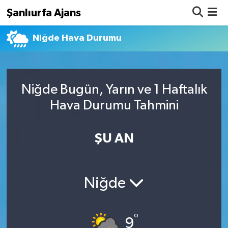
Şanlıurfa Ajans
Niğde Hava Durumu
Nöbetçi Eczaneler
Hava Durumu
Niğde Bugün, Yarın ve 1 Haftalık
Namaz Vakitleri
Hava Durumu Tahmini
Trafik Durumu
ŞU AN
Süper Lig Puan Durumu ve Fikstür
Tüm Manşetler
Niğde
Son Dakika Haberleri
°
Haber Arşivi
9