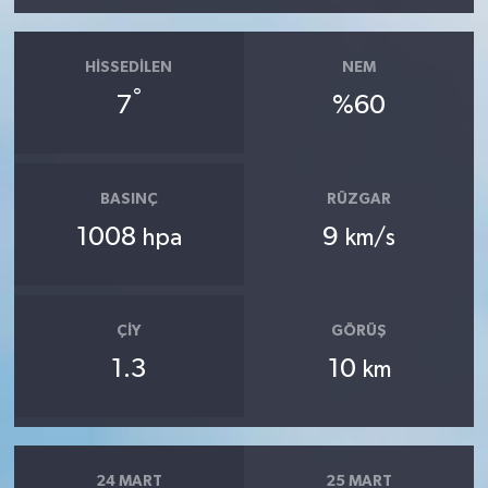
HISSEDILEN
NEM
°
7
%60
BASINÇ
RÜZGAR
1008
9
hpa
km/s
ÇIY
GÖRÜŞ
1.3
10
km
24 MART
25 MART