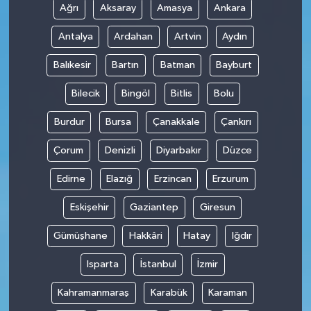
Ağrı
Aksaray
Amasya
Ankara
Antalya
Ardahan
Artvin
Aydın
Balıkesir
Bartın
Batman
Bayburt
Bilecik
Bingöl
Bitlis
Bolu
Burdur
Bursa
Çanakkale
Çankırı
Çorum
Denizli
Diyarbakır
Düzce
Edirne
Elazığ
Erzincan
Erzurum
Eskişehir
Gaziantep
Giresun
Gümüşhane
Hakkâri
Hatay
Iğdır
Isparta
İstanbul
İzmir
Kahramanmaraş
Karabük
Karaman