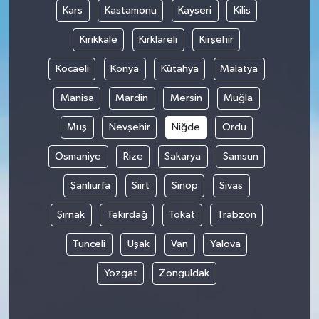
Kars
Kastamonu
Kayseri
Kilis
Kırıkkale
Kırklareli
Kırşehir
Kocaeli
Konya
Kütahya
Malatya
Manisa
Mardin
Mersin
Muğla
Muş
Nevşehir
Niğde
Ordu
Osmaniye
Rize
Sakarya
Samsun
Şanlıurfa
Siirt
Sinop
Sivas
Şırnak
Tekirdağ
Tokat
Trabzon
Tunceli
Uşak
Van
Yalova
Yozgat
Zonguldak