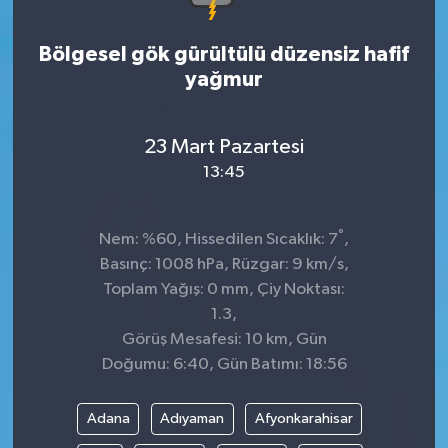
Bölgesel gök gürültülü düzensiz hafif
yağmur
23 Mart Pazartesi
13:45
°
Nem: %60, Hissedilen Sıcaklık: 7
,
Basınç: 1008 hPa, Rüzgar: 9 km/s,
Toplam Yağış: 0 mm, Çiy Noktası:
1.3,
Görüş Mesafesi: 10 km, Gün
Doğumu: 6:40, Gün Batımı: 18:56
Adana
Adıyaman
Afyonkarahisar