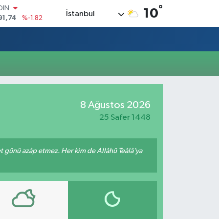
°
OIN
10
İstanbul
91,74
%-1.82
AR
3620
%0.02
O
8690
%0.19
LİN
0380
%0.18
TIN
2,09000
%0.19
8 Ağustos 2026
100
98,00
%0
25 Safer 1448
met günü azâp etmez. Her kim de Allâhü Teâlâ’ya