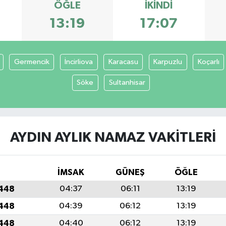
ÖĞLE
İKINDI
13:19
17:07
Germencik
İncirliova
Karacasu
Karpuzlu
Koçarlı
Söke
Sultanhisar
AYDIN AYLIK NAMAZ VAKITLERI
İMSAK
GÜNEŞ
ÖĞLE
1448
04:37
06:11
13:19
1448
04:39
06:12
13:19
1448
04:40
06:12
13:19