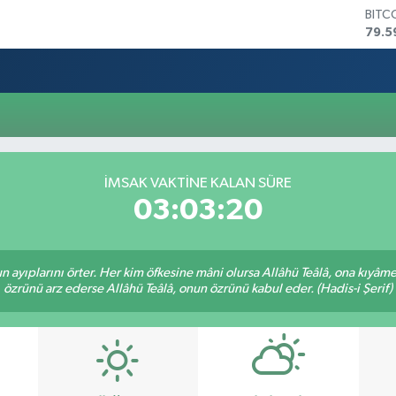
BITC
79.5
DOL
45,4
EUR
53,3
STER
61,6
G.AL
686
İMSAK VAKTİNE KALAN SÜRE
BİST
03:03:20
14.5
nun ayıplarını örter. Her kim öfkesine mâni olursa Allâhü Teâlâ, ona kıyâ
özrünü arz ederse Allâhü Teâlâ, onun özrünü kabul eder. (Hadis-i Şerif)