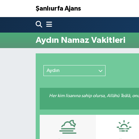
Şanlıurfa Ajans
Nöbetçi Eczaneler
Aydın Namaz Vakitleri
Hava Durumu
Namaz Vakitleri
Aydın
Trafik Durumu
Süper Lig Puan Durumu ve Fikstür
Her kim lisanına sahip olursa, Allâhü Teâlâ, o
Tüm Manşetler
Son Dakika Haberleri
Haber Arşivi