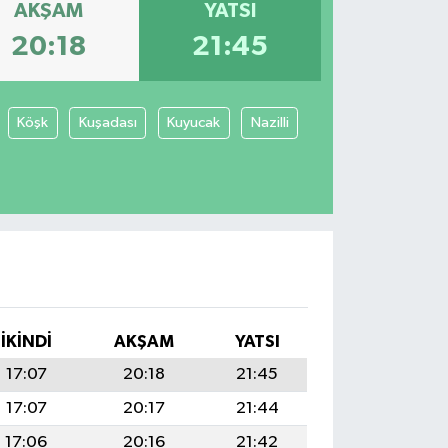
AKŞAM
YATSI
20:18
21:45
Köşk
Kuşadası
Kuyucak
Nazilli
İKINDI
AKŞAM
YATSI
17:07
20:18
21:45
17:07
20:17
21:44
17:06
20:16
21:42