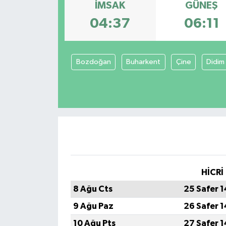
İMSAK
GÜNEŞ
04:37
06:11
Bozdoğan
Buharkent
Çine
Didim
HİCRİ
8 Ağu Cts
25 Safer 
9 Ağu Paz
26 Safer 
10 Ağu Pts
27 Safer 