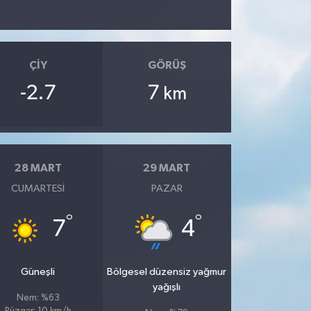
ÇIY
GÖRÜŞ
-2.7
7
km
28 MART
29 MART
CUMARTESI
PAZAR
°
°
7
4
Güneşli
Bölgesel düzensiz yağmur
yağışlı
Nem: %63