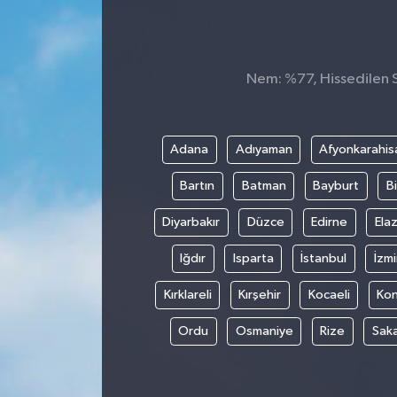
Nem: %77, Hissedilen Sı
Adana
Adıyaman
Afyonkarahis
Bartın
Batman
Bayburt
Bi
Diyarbakır
Düzce
Edirne
Elaz
Iğdır
Isparta
İstanbul
İzmi
Kırklareli
Kırşehir
Kocaeli
Ko
Ordu
Osmaniye
Rize
Sak