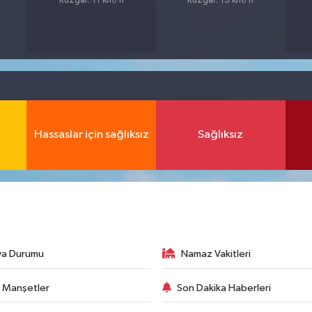
Rüzgar: 11 km/h
Rüzgar: 13 km/h
Hassaslar için sağlıksız
Sağlıksız
va Durumu
Namaz Vakitleri
 Manşetler
Son Dakika Haberleri