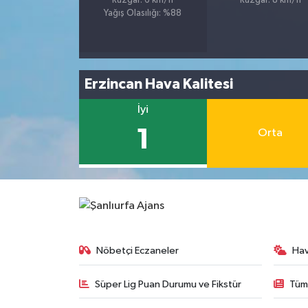
Rüzgar: 6 km/h
Rüzgar: 8 km/h
Yağış Olasılığı: %88
Erzincan Hava Kalitesi
İyi
1
Orta
Nöbetçi Eczaneler
Ha
Süper Lig Puan Durumu ve Fikstür
Tüm