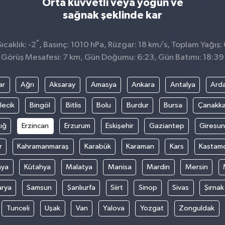
Orta kuvvetli veya yoğun ve
sağnak şeklinde kar
°
caklık: -2
, Basınç: 1010 hPa, Rüzgar: 18 km/s, Toplam Yağış: 
Görüş Mesafesi: 7 km, Gün Doğumu: 6:23, Gün Batımı: 18:39
ar
Ağrı
Aksaray
Amasya
Ankara
Antalya
Ard
lecik
Bingöl
Bitlis
Bolu
Burdur
Bursa
Çanakka
ığ
Erzincan
Erzurum
Eskişehir
Gaziantep
Giresun
r
Kahramanmaraş
Karabük
Karaman
Kars
Kastam
nya
Kütahya
Malatya
Manisa
Mardin
Mersin
arya
Samsun
Şanlıurfa
Siirt
Sinop
Sivas
Şırnak
Tunceli
Uşak
Van
Yalova
Yozgat
Zonguldak