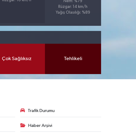
Rüzgar: 10 km/h
Nem: %79
Rüzgar: 14 km/h
Yağış Olasılığı: %89
Çok Sağlıksız
Tehlikeli
Trafik Durumu
Haber Arşivi