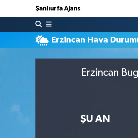
Şanlıurfa Ajans
Nöbetçi Eczaneler
Erzincan Hava Durum
Hava Durumu
Namaz Vakitleri
Erzincan Bug
Trafik Durumu
Süper Lig Puan Durumu ve Fikstür
Tüm Manşetler
ŞU AN
Son Dakika Haberleri
Haber Arşivi