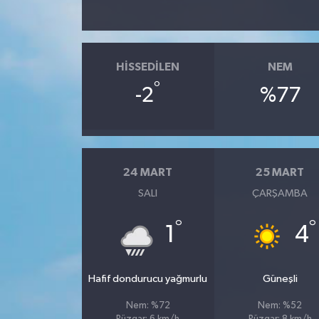
HISSEDILEN
NEM
°
-2
%77
24 MART
25 MART
SALI
ÇARŞAMBA
°
°
1
4
Hafif dondurucu yağmurlu
Güneşli
Nem: %72
Nem: %52