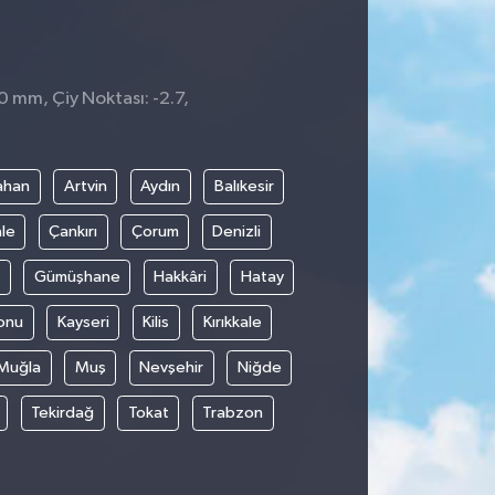
0 mm, Çiy Noktası: -2.7,
ahan
Artvin
Aydın
Balıkesir
le
Çankırı
Çorum
Denizli
Gümüşhane
Hakkâri
Hatay
onu
Kayseri
Kilis
Kırıkkale
Muğla
Muş
Nevşehir
Niğde
Tekirdağ
Tokat
Trabzon