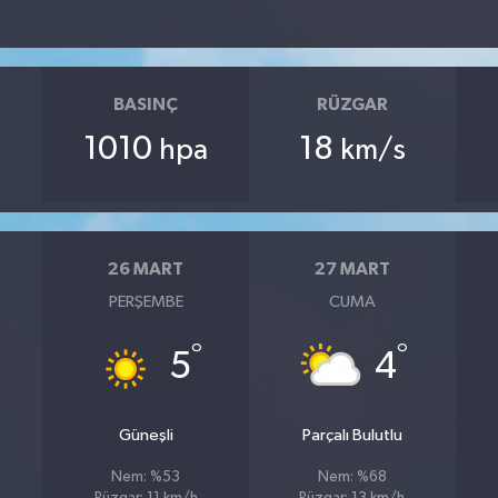
BASINÇ
RÜZGAR
1010
18
hpa
km/s
26 MART
27 MART
PERŞEMBE
CUMA
°
°
5
4
Güneşli
Parçalı Bulutlu
Nem: %53
Nem: %68