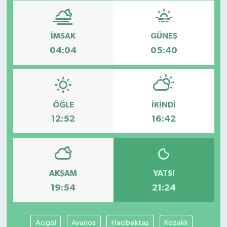
İMSAK
GÜNEŞ
04:04
05:40
ÖĞLE
İKINDI
12:52
16:42
AKŞAM
YATSI
19:54
21:24
Acıgöl
Avanos
Hacıbektaş
Kozaklı