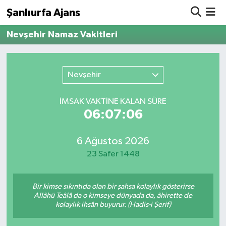
Şanlıurfa Ajans
Nevşehir Namaz Vakitleri
Nöbetçi Eczaneler
Hava Durumu
Nevşehir
Namaz Vakitleri
İMSAK VAKTİNE KALAN SÜRE
06:07:06
Trafik Durumu
6 Ağustos 2026
Süper Lig Puan Durumu ve Fikstür
23 Safer 1448
Tüm Manşetler
Bir kimse sıkıntıda olan bir şahsa kolaylık gösterirse
Son Dakika Haberleri
Allâhü Teâlâ da o kimseye dünyada da, âhirette de
kolaylık ihsân buyurur. (Hadis-i Şerif)
Haber Arşivi