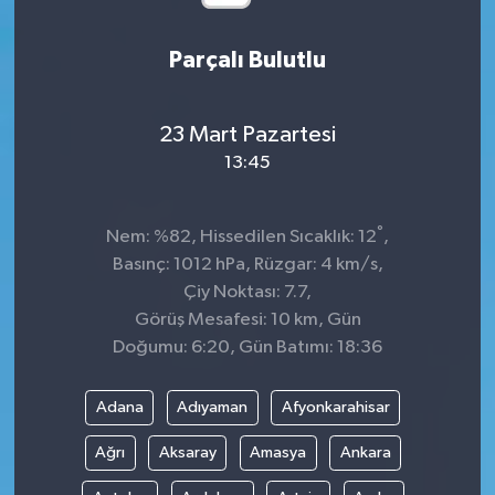
Parçalı Bulutlu
23 Mart Pazartesi
13:45
°
Nem: %82, Hissedilen Sıcaklık: 12
,
Basınç: 1012 hPa, Rüzgar: 4 km/s,
Çiy Noktası: 7.7,
Görüş Mesafesi: 10 km, Gün
Doğumu: 6:20, Gün Batımı: 18:36
Adana
Adıyaman
Afyonkarahisar
Ağrı
Aksaray
Amasya
Ankara