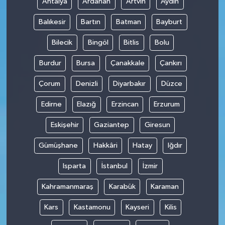
Antalya
Ardahan
Artvin
Aydın
Balıkesir
Bartın
Batman
Bayburt
Bilecik
Bingöl
Bitlis
Bolu
Burdur
Bursa
Çanakkale
Çankırı
Çorum
Denizli
Diyarbakır
Düzce
Edirne
Elazığ
Erzincan
Erzurum
Eskişehir
Gaziantep
Giresun
Gümüşhane
Hakkâri
Hatay
Iğdır
Isparta
İstanbul
İzmir
Kahramanmaraş
Karabük
Karaman
Kars
Kastamonu
Kayseri
Kilis