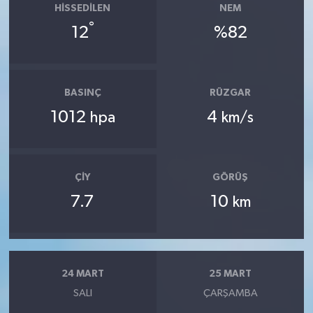
HISSEDILEN
NEM
°
12
%82
BASINÇ
RÜZGAR
1012
4
hpa
km/s
ÇIY
GÖRÜŞ
7.7
10
km
24 MART
25 MART
SALI
ÇARŞAMBA