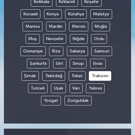
Kırıkkale
Kırklareli
Kırşehir
Kocaeli
Konya
Kütahya
Malatya
Manisa
Mardin
Mersin
Muğla
Muş
Nevşehir
Niğde
Ordu
Osmaniye
Rize
Sakarya
Samsun
Şanlıurfa
Siirt
Sinop
Sivas
Şırnak
Tekirdağ
Tokat
Trabzon
Tunceli
Uşak
Van
Yalova
Yozgat
Zonguldak