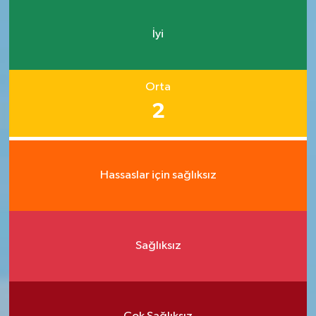
İyi
Orta
2
Hassaslar için sağlıksız
Sağlıksız