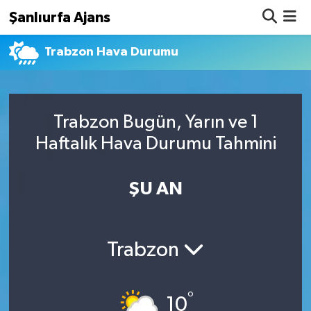
Şanlıurfa Ajans
Trabzon Hava Durumu
Nöbetçi Eczaneler
Hava Durumu
Trabzon Bugün, Yarın ve 1
Namaz Vakitleri
Haftalık Hava Durumu Tahmini
Trafik Durumu
ŞU AN
Süper Lig Puan Durumu ve Fikstür
Tüm Manşetler
Trabzon
Son Dakika Haberleri
°
Haber Arşivi
10