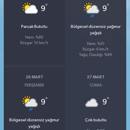
°
°
9
9
Parçalı Bulutlu
Bölgesel düzensiz yağmur
yağışlı
Nem: %86
Rüzgar: 10 km/h
Nem: %91
Rüzgar: 6 km/h
Yağış Olasılığı: %89
26 MART
27 MART
PERŞEMBE
CUMA
°
°
9
9
Bölgesel düzensiz yağmur
Çok bulutlu
yağışlı