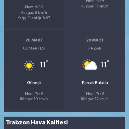
Nem: %89
Rüzgar: 11 km/h
Nem: %92
Rüzgar: 8 km/h
Yağış Olasılığı: %87
28 MART
29 MART
CUMARTESI
PAZAR
°
°
11
11
Güneşli
Parçalı Bulutlu
Nem: %79
Nem: %78
Rüzgar: 10 km/h
Rüzgar: 12 km/h
Trabzon Hava Kalitesi