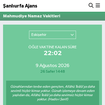
Şanlıurfa Ajans
Mahmudiye Namaz Vakitleri
Nöbetçi Eczaneler
Hava Durumu
Eskişehir
Namaz Vakitleri
ÖĞLE VAKTİNE KALAN SÜRE
22:02
Trafik Durumu
9 Ağustos 2026
Süper Lig Puan Durumu ve Fikstür
26 Safer 1448
Tüm Manşetler
Günahlarından tevbe eden gençten, Allâhü Teâlâ’ya daha
Son Dakika Haberleri
sevimli hiçbir kimse yoktur. Günah işlemeye devam eden
yaşlıdan da, Allâhü Teâlâ’ya daha sevimsiz hiçbir kimse
yoktur. (Hadis-i Şerif)
Haber Arşivi