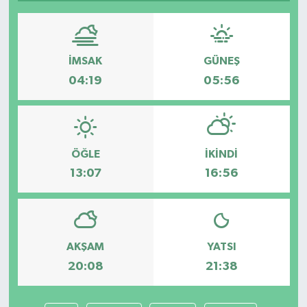
İMSAK
GÜNEŞ
04:19
05:56
ÖĞLE
İKINDI
13:07
16:56
AKŞAM
YATSI
20:08
21:38