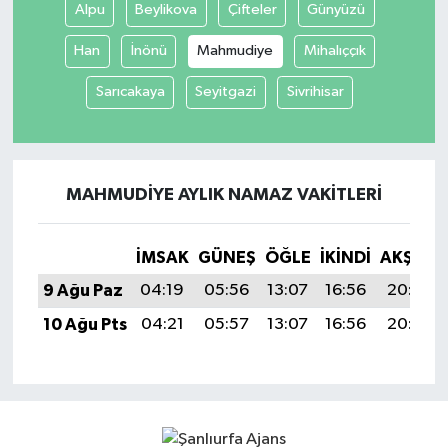
Alpu
Beylikova
Çifteler
Günyüzü
Han
İnönü
Mahmudiye
Mihalıççık
Sarıcakaya
Seyitgazi
Sivrihisar
MAHMUDIYE AYLIK NAMAZ VAKITLERI
İMSAK
GÜNEŞ
ÖĞLE
İKINDI
AKŞAM
9 Ağu Paz
04:19
05:56
13:07
16:56
20:08
10 Ağu Pts
04:21
05:57
13:07
16:56
20:06