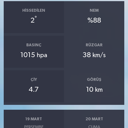
HISSEDILEN
NEM
°
2
%88
BASINÇ
RÜZGAR
1015
38
hpa
km/s
ÇIY
GÖRÜŞ
4.7
10
km
19 MART
20 MART
PERŞEMBE
CUMA