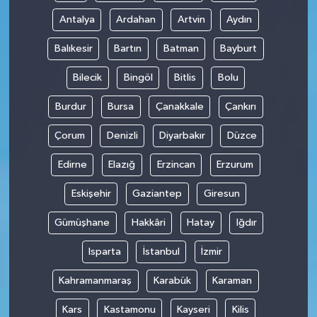
Antalya
Ardahan
Artvin
Aydın
Balıkesir
Bartın
Batman
Bayburt
Bilecik
Bingöl
Bitlis
Bolu
Burdur
Bursa
Çanakkale
Çankırı
Çorum
Denizli
Diyarbakır
Düzce
Edirne
Elazığ
Erzincan
Erzurum
Eskişehir
Gaziantep
Giresun
Gümüşhane
Hakkâri
Hatay
Iğdır
Isparta
İstanbul
İzmir
Kahramanmaraş
Karabük
Karaman
Kars
Kastamonu
Kayseri
Kilis