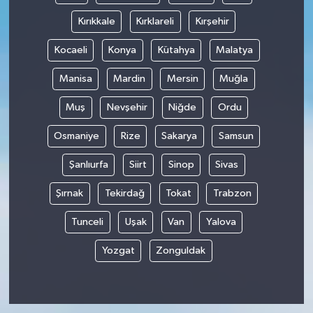
Kırıkkale
Kırklareli
Kırşehir
Kocaeli
Konya
Kütahya
Malatya
Manisa
Mardin
Mersin
Muğla
Muş
Nevşehir
Niğde
Ordu
Osmaniye
Rize
Sakarya
Samsun
Şanlıurfa
Siirt
Sinop
Sivas
Şırnak
Tekirdağ
Tokat
Trabzon
Tunceli
Uşak
Van
Yalova
Yozgat
Zonguldak