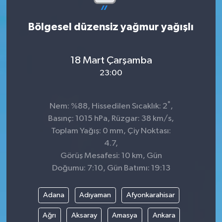
Bölgesel düzensiz yağmur yağışlı
18 Mart Çarşamba
23:00
°
Nem: %88, Hissedilen Sıcaklık: 2
,
Basınç: 1015 hPa, Rüzgar: 38 km/s,
Toplam Yağış: 0 mm, Çiy Noktası:
4.7,
Görüş Mesafesi: 10 km, Gün
Doğumu: 7:10, Gün Batımı: 19:13
Adana
Adıyaman
Afyonkarahisar
Ağrı
Aksaray
Amasya
Ankara