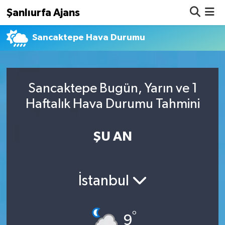
Şanlıurfa Ajans
Sancaktepe Hava Durumu
Nöbetçi Eczaneler
Hava Durumu
Sancaktepe Bugün, Yarın ve 1
Namaz Vakitleri
Haftalık Hava Durumu Tahmini
Trafik Durumu
ŞU AN
Süper Lig Puan Durumu ve Fikstür
Tüm Manşetler
İstanbul
Son Dakika Haberleri
°
Haber Arşivi
9