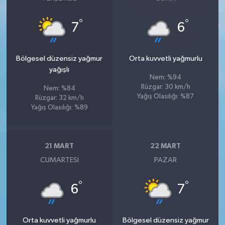
°
°
7
6
Bölgesel düzensiz yağmur
Orta kuvvetli yağmurlu
yağışlı
Nem: %94
Rüzgar: 30 km/h
Nem: %84
Yağış Olasılığı: %87
Rüzgar: 32 km/h
Yağış Olasılığı: %89
21 MART
22 MART
CUMARTESI
PAZAR
°
°
6
7
Orta kuvvetli yağmurlu
Bölgesel düzensiz yağmur