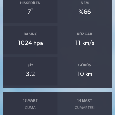
HISSEDILEN
NEM
°
7
%66
BASINÇ
RÜZGAR
1024
11
hpa
km/s
ÇIY
GÖRÜŞ
3.2
10
km
13 MART
14 MART
CUMA
CUMARTESI