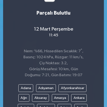
Parçalı Bulutlu
12 Mart Perşembe
11:45
°
Nem: %66, Hissedilen Sıcaklık: 7
,
Basınç: 1024 hPa, Rüzgar: 11 km/s,
Çiy Noktası: 3.2,
Görüş Mesafesi: 10 km, Gün
Doğumu: 7:21, Gün Batımı: 19:07
Adana
Adıyaman
Afyonkarahisar
Ağrı
Aksaray
Amasya
Ankara