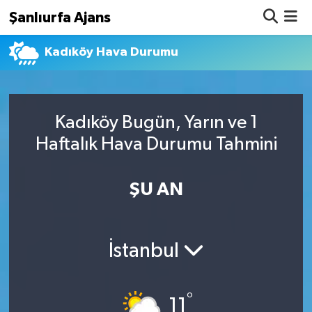
Şanlıurfa Ajans
Kadıköy Hava Durumu
Nöbetçi Eczaneler
Hava Durumu
Kadıköy Bugün, Yarın ve 1
Namaz Vakitleri
Haftalık Hava Durumu Tahmini
Trafik Durumu
ŞU AN
Süper Lig Puan Durumu ve Fikstür
Tüm Manşetler
İstanbul
Son Dakika Haberleri
°
Haber Arşivi
11