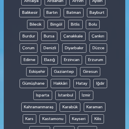
Antalya
Ardahan
Artvin
Aydın
Balıkesir
Bartın
Batman
Bayburt
Bilecik
Bingöl
Bitlis
Bolu
Burdur
Bursa
Çanakkale
Çankırı
Çorum
Denizli
Diyarbakır
Düzce
Edirne
Elazığ
Erzincan
Erzurum
Eskişehir
Gaziantep
Giresun
Gümüşhane
Hakkâri
Hatay
Iğdır
Isparta
İstanbul
İzmir
Kahramanmaraş
Karabük
Karaman
Kars
Kastamonu
Kayseri
Kilis