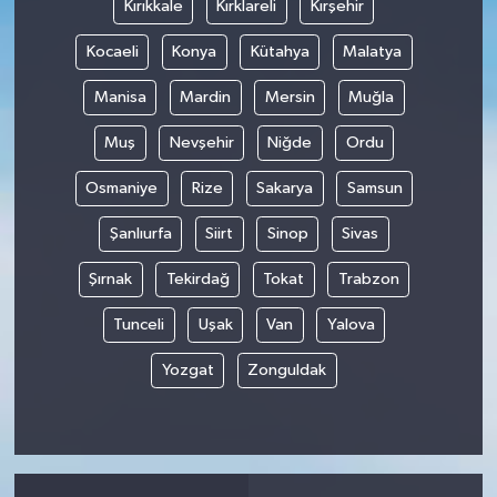
Kırıkkale
Kırklareli
Kırşehir
Kocaeli
Konya
Kütahya
Malatya
Manisa
Mardin
Mersin
Muğla
Muş
Nevşehir
Niğde
Ordu
Osmaniye
Rize
Sakarya
Samsun
Şanlıurfa
Siirt
Sinop
Sivas
Şırnak
Tekirdağ
Tokat
Trabzon
Tunceli
Uşak
Van
Yalova
Yozgat
Zonguldak