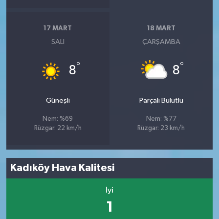
17 MART
18 MART
SALI
ÇARŞAMBA
°
°
8
8
Güneşli
Parçalı Bulutlu
Nem: %69
Nem: %77
Rüzgar: 22 km/h
Rüzgar: 23 km/h
Kadıköy Hava Kalitesi
İyi
1