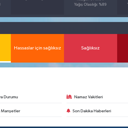
8
Yağış Olasılığı: %89
Hassaslar için sağlıksız
Sağlıksız
va Durumu
Namaz Vakitleri
 Manşetler
Son Dakika Haberleri