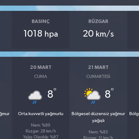
BASINÇ
RÜZGAR
1018
20
hpa
km/s
20 MART
21 MART
CUMA
CUMARTESI
°
°
8
8
ağmur
Orta kuvvetli yağmurlu
Bölgesel düzensiz yağmur
Bölg
yağışlı
Nem: %89
Rüzgar: 28 km/h
Nem: %85
Yağış Olasılığı: %87
Rüzgar: 31 km/h