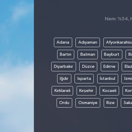
Nem: %54, Hi
Adana
Adıyaman
Afyonkarahis
Bartın
Batman
Bayburt
Bi
Diyarbakır
Düzce
Edirne
Elaz
Iğdır
Isparta
İstanbul
İzmi
Kırklareli
Kırşehir
Kocaeli
Ko
Ordu
Osmaniye
Rize
Sak