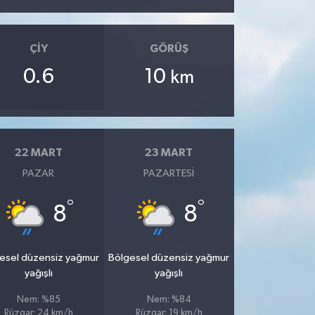
ÇIY
GÖRÜŞ
0.6
10
km
22 MART
23 MART
PAZAR
PAZARTESI
°
°
8
8
esel düzensiz yağmur
Bölgesel düzensiz yağmur
yağışlı
yağışlı
Nem: %85
Nem: %84
Rüzgar: 24 km/h
Rüzgar: 19 km/h