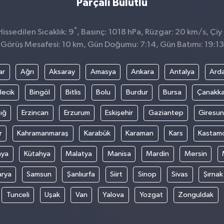
Parçalı Bulutlu
°
ssedilen Sıcaklık: 9
, Basınç: 1018 hPa, Rüzgar: 20 km/s, Çiy 
Görüş Mesafesi: 10 km, Gün Doğumu: 7:14, Gün Batımı: 19:13
ar
Ağrı
Aksaray
Amasya
Ankara
Antalya
Ard
lecik
Bingöl
Bitlis
Bolu
Burdur
Bursa
Çanakka
ığ
Erzincan
Erzurum
Eskişehir
Gaziantep
Giresun
r
Kahramanmaraş
Karabük
Karaman
Kars
Kastam
nya
Kütahya
Malatya
Manisa
Mardin
Mersin
arya
Samsun
Şanlıurfa
Siirt
Sinop
Sivas
Şırnak
Tunceli
Uşak
Van
Yalova
Yozgat
Zonguldak