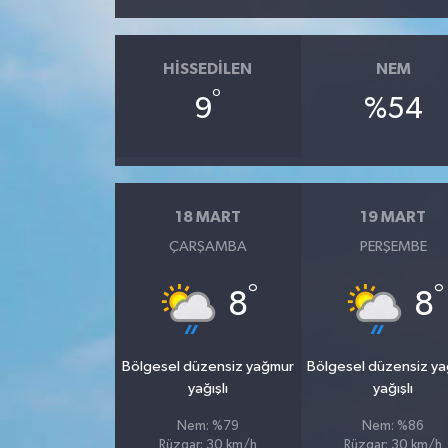
HISSEDILEN
NEM
°
9
%54
18 MART
19 MART
ÇARŞAMBA
PERŞEMBE
°
°
8
8
Bölgesel düzensiz yağmur
Bölgesel düzensiz y
yağışlı
yağışlı
Nem: %79
Nem: %86
Rüzgar: 30 km/h
Rüzgar: 30 km/h