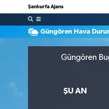
Şanlıurfa Ajans
Nöbetçi Eczaneler
Güngören Hava Dur
Hava Durumu
Namaz Vakitleri
Güngören Bug
Trafik Durumu
Süper Lig Puan Durumu ve Fikstür
Tüm Manşetler
ŞU AN
Son Dakika Haberleri
Haber Arşivi