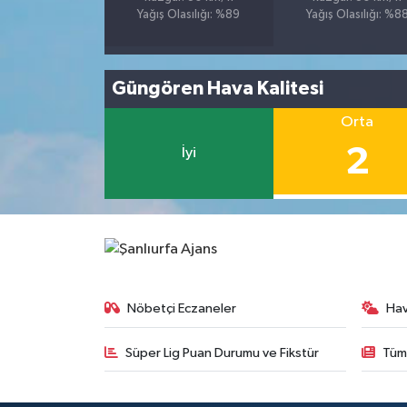
Yağış Olasılığı: %89
Yağış Olasılığı: %8
Güngören Hava Kalitesi
Orta
2
İyi
Nöbetçi Eczaneler
Ha
Süper Lig Puan Durumu ve Fikstür
Tüm