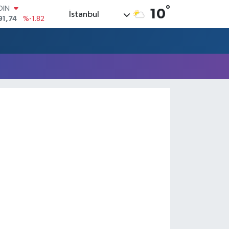
°
OIN
10
İstanbul
91,74
%-1.82
AR
3620
%0.02
O
8690
%0.19
LİN
0380
%0.18
TIN
2,09000
%0.19
100
98,00
%0