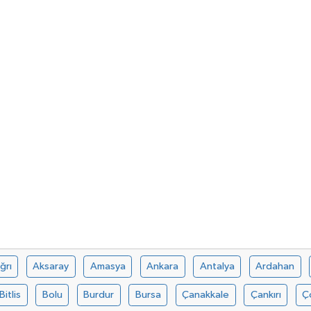
ğrı
Aksaray
Amasya
Ankara
Antalya
Ardahan
Bitlis
Bolu
Burdur
Bursa
Çanakkale
Çankırı
Ç