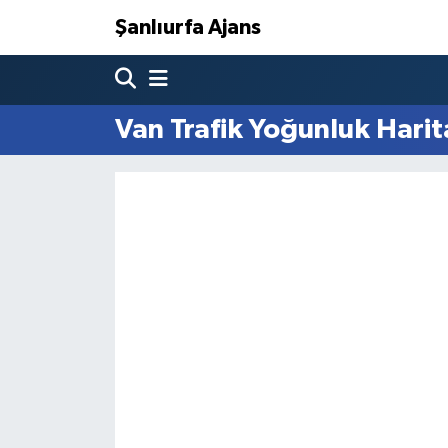
Şanlıurfa Ajans
Nöbetçi Eczaneler
Van Trafik Yoğunluk Harit
Hava Durumu
Namaz Vakitleri
Trafik Durumu
Süper Lig Puan Durumu ve Fikstür
Tüm Manşetler
Son Dakika Haberleri
Haber Arşivi