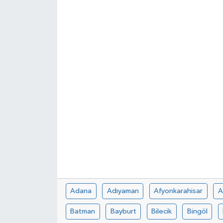
Adana
Adıyaman
Afyonkarahisar
A
Batman
Bayburt
Bilecik
Bingöl