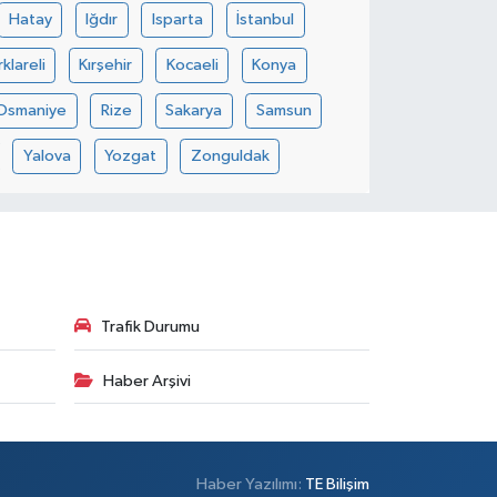
Hatay
Iğdır
Isparta
İstanbul
rklareli
Kırşehir
Kocaeli
Konya
Osmaniye
Rize
Sakarya
Samsun
Yalova
Yozgat
Zonguldak
Trafik Durumu
Haber Arşivi
Haber Yazılımı:
TE Bilişim