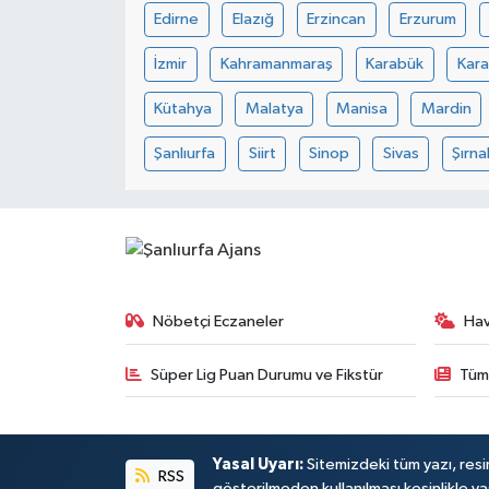
Edirne
Elazığ
Erzincan
Erzurum
İzmir
Kahramanmaraş
Karabük
Kar
Kütahya
Malatya
Manisa
Mardin
Şanlıurfa
Siirt
Sinop
Sivas
Şırna
Nöbetçi Eczaneler
Ha
Süper Lig Puan Durumu ve Fikstür
Tüm
Yasal Uyarı:
Sitemizdeki tüm yazı, resim
RSS
gösterilmeden kullanılması kesinlikle ya