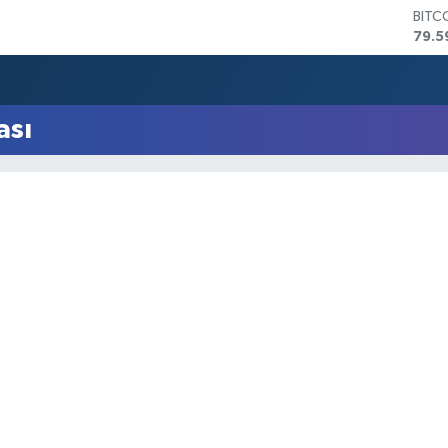
BITC
79.5
DOL
45,4
EUR
53,3
ası
STER
61,6
G.AL
686
BİST
14.5