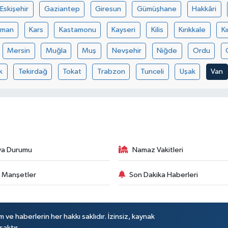
Eskişehir
Gaziantep
Giresun
Gümüşhane
Hakkâri
aman
Kars
Kastamonu
Kayseri
Kilis
Kırıkkale
Kı
Mersin
Muğla
Muş
Nevşehir
Niğde
Ordu
k
Tekirdağ
Tokat
Trabzon
Tunceli
Uşak
Van
va Durumu
Namaz Vakitleri
 Manşetler
Son Dakika Haberleri
 ve haberlerin her hakkı saklıdır. İzinsiz, kaynak
saktır.