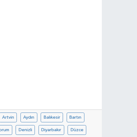
Artvin
Aydın
Balıkesir
Bartın
orum
Denizli
Diyarbakır
Düzce