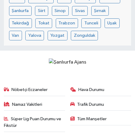
Şanlıurfa
Siirt
Sinop
Sivas
Şırnak
Tekirdağ
Tokat
Trabzon
Tunceli
Uşak
Van
Yalova
Yozgat
Zonguldak
Nöbetçi Eczaneler
Hava Durumu
Namaz Vakitleri
Trafik Durumu
Süper Lig Puan Durumu ve
Tüm Manşetler
Fikstür