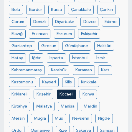
Bolu
Burdur
Bursa
Çanakkale
Çankırı
Çorum
Denizli
Diyarbakır
Düzce
Edirne
Elazığ
Erzincan
Erzurum
Eskişehir
Gaziantep
Giresun
Gümüşhane
Hakkâri
Hatay
Iğdır
Isparta
İstanbul
İzmir
Kahramanmaraş
Karabük
Karaman
Kars
Kastamonu
Kayseri
Kilis
Kırıkkale
Kırklareli
Kırşehir
Kocaeli
Konya
Kütahya
Malatya
Manisa
Mardin
Mersin
Muğla
Muş
Nevşehir
Niğde
Ordu
Osmaniye
Rize
Sakarya
Samsun