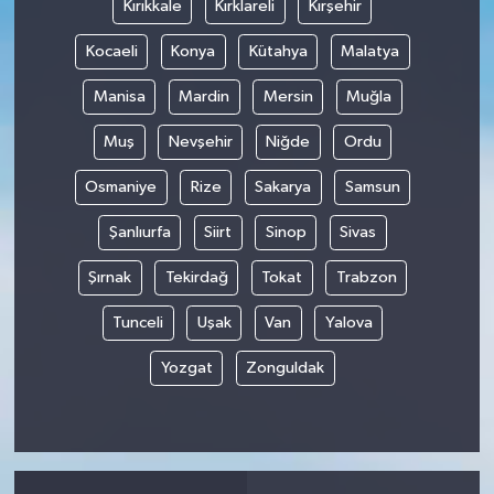
Kırıkkale
Kırklareli
Kırşehir
Kocaeli
Konya
Kütahya
Malatya
Manisa
Mardin
Mersin
Muğla
Muş
Nevşehir
Niğde
Ordu
Osmaniye
Rize
Sakarya
Samsun
Şanlıurfa
Siirt
Sinop
Sivas
Şırnak
Tekirdağ
Tokat
Trabzon
Tunceli
Uşak
Van
Yalova
Yozgat
Zonguldak