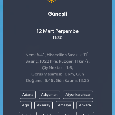
Güneşli
12 Mart Perşembe
11:30
°
Nem: %41, Hissedilen Sıcaklık: 11
,
Basınç: 1022 hPa, Rüzgar: 11 km/s,
Çiy Noktası: -1.6,
Görüş Mesafesi: 10 km, Gün
Doğumu: 6:49, Gün Batımı: 18:35
Adana
Adıyaman
Afyonkarahisar
Ağrı
Aksaray
Amasya
Ankara