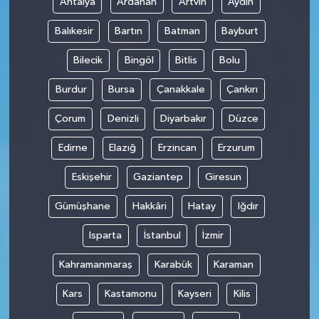
Antalya
Ardahan
Artvin
Aydın
Balıkesir
Bartın
Batman
Bayburt
Bilecik
Bingöl
Bitlis
Bolu
Burdur
Bursa
Çanakkale
Çankırı
Çorum
Denizli
Diyarbakır
Düzce
Edirne
Elazığ
Erzincan
Erzurum
Eskişehir
Gaziantep
Giresun
Gümüşhane
Hakkâri
Hatay
Iğdır
Isparta
İstanbul
İzmir
Kahramanmaraş
Karabük
Karaman
Kars
Kastamonu
Kayseri
Kilis