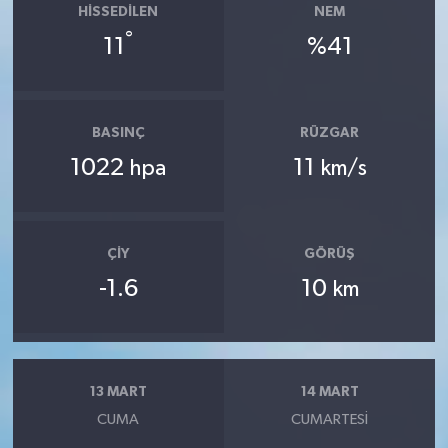
HISSEDILEN
NEM
°
11
%41
BASINÇ
RÜZGAR
1022
11
hpa
km/s
ÇIY
GÖRÜŞ
-1.6
10
km
13 MART
14 MART
CUMA
CUMARTESI