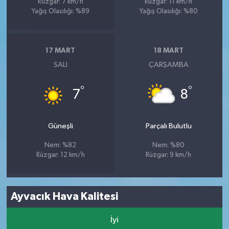
Rüzgar: 7 km/h
Rüzgar: 11 km/h
Yağış Olasılığı: %89
Yağış Olasılığı: %80
17 MART
18 MART
SALI
ÇARŞAMBA
°
°
7
8
Güneşli
Parçalı Bulutlu
Nem: %82
Nem: %80
Rüzgar: 12 km/h
Rüzgar: 9 km/h
Ayvacık Hava Kalitesi
İyi