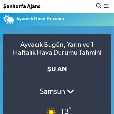
Şanlıurfa Ajans
Ayvacık Hava Durumu
Nöbetçi Eczaneler
Hava Durumu
Ayvacık Bugün, Yarın ve 1
Namaz Vakitleri
Haftalık Hava Durumu Tahmini
Trafik Durumu
ŞU AN
Süper Lig Puan Durumu ve Fikstür
Tüm Manşetler
Samsun
Son Dakika Haberleri
°
Haber Arşivi
13