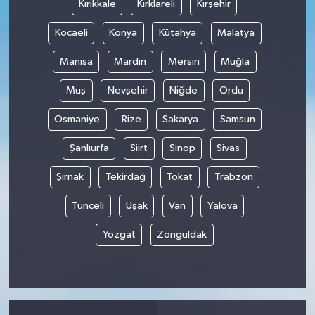
Kırıkkale
Kırklareli
Kırşehir
Kocaeli
Konya
Kütahya
Malatya
Manisa
Mardin
Mersin
Muğla
Muş
Nevşehir
Niğde
Ordu
Osmaniye
Rize
Sakarya
Samsun
Şanlıurfa
Siirt
Sinop
Sivas
Şırnak
Tekirdağ
Tokat
Trabzon
Tunceli
Uşak
Van
Yalova
Yozgat
Zonguldak