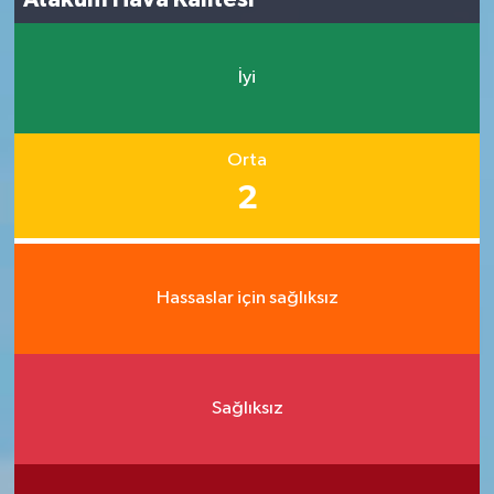
İyi
Orta
2
Hassaslar için sağlıksız
Sağlıksız