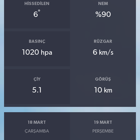
HISSEDILEN
NEM
°
6
%90
BASINÇ
RÜZGAR
1020
6
hpa
km/s
ÇIY
GÖRÜŞ
5.1
10
km
18 MART
19 MART
ÇARŞAMBA
PERŞEMBE