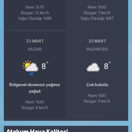
Nem: %79
Nem: %90
Rüzgar: 12 km/h
Rüzgar: 7 km/h
Yağış Olasılığı: %88
Yağış Olasılığı: %87
22 MART
23 MART
PAZAR
PAZARTESI
°
°
8
8
Bölgesel düzensiz yağmur
Çok bulutlu
yağışlı
Nem: %85
Rüzgar: 9 km/h
Nem: %90
Rüzgar: 8 km/h
Atakum Hava Kalitesi