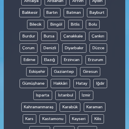
Antalya
Ardahan
Artvin
Aydın
Balıkesir
Bartın
Batman
Bayburt
Bilecik
Bingöl
Bitlis
Bolu
Burdur
Bursa
Çanakkale
Çankırı
Çorum
Denizli
Diyarbakır
Düzce
Edirne
Elazığ
Erzincan
Erzurum
Eskişehir
Gaziantep
Giresun
Gümüşhane
Hakkâri
Hatay
Iğdır
Isparta
İstanbul
İzmir
Kahramanmaraş
Karabük
Karaman
Kars
Kastamonu
Kayseri
Kilis