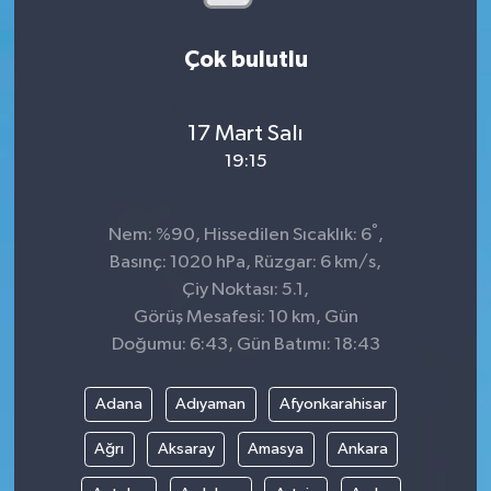
Çok bulutlu
17 Mart Salı
19:15
°
Nem: %90, Hissedilen Sıcaklık: 6
,
Basınç: 1020 hPa, Rüzgar: 6 km/s,
Çiy Noktası: 5.1,
Görüş Mesafesi: 10 km, Gün
Doğumu: 6:43, Gün Batımı: 18:43
Adana
Adıyaman
Afyonkarahisar
Ağrı
Aksaray
Amasya
Ankara