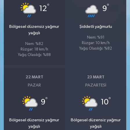
°
°
12
9
Bölgesel düzensiz yağmur
Şiddetli yağmurlu
yağışlı
Nem: %91
Rüzgar: 10 km/h
Nem: %82
Yağış Olasılığı: %82
Rüzgar: 18 km/h
Yağış Olasılığı: %88
22 MART
23 MART
PAZAR
PAZARTESI
°
°
9
10
Bölgesel düzensiz yağmur
Bölgesel düzensiz yağmur
yağışlı
yağışlı