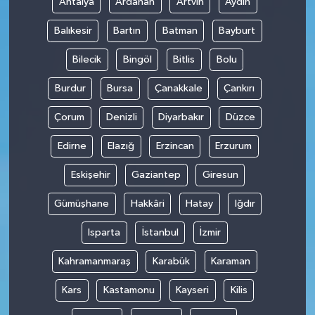
Antalya
Ardahan
Artvin
Aydın
Balıkesir
Bartın
Batman
Bayburt
Bilecik
Bingöl
Bitlis
Bolu
Burdur
Bursa
Çanakkale
Çankırı
Çorum
Denizli
Diyarbakır
Düzce
Edirne
Elazığ
Erzincan
Erzurum
Eskişehir
Gaziantep
Giresun
Gümüşhane
Hakkâri
Hatay
Iğdır
Isparta
İstanbul
İzmir
Kahramanmaraş
Karabük
Karaman
Kars
Kastamonu
Kayseri
Kilis