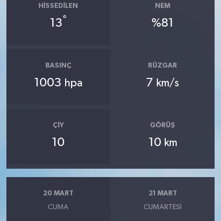
HISSEDILEN
NEM
°
13
%81
BASINÇ
RÜZGAR
1003
7
hpa
km/s
ÇIY
GÖRÜŞ
10
10
km
20 MART
21 MART
CUMA
CUMARTESI