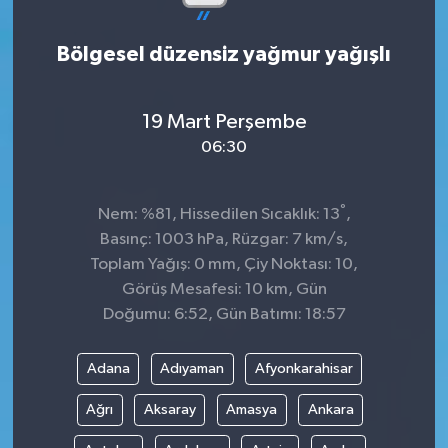
Bölgesel düzensiz yağmur yağışlı
19 Mart Perşembe
06:30
°
Nem: %81, Hissedilen Sıcaklık: 13
,
Basınç: 1003 hPa, Rüzgar: 7 km/s,
Toplam Yağış: 0 mm, Çiy Noktası: 10,
Görüş Mesafesi: 10 km, Gün
Doğumu: 6:52, Gün Batımı: 18:57
Adana
Adıyaman
Afyonkarahisar
Ağrı
Aksaray
Amasya
Ankara