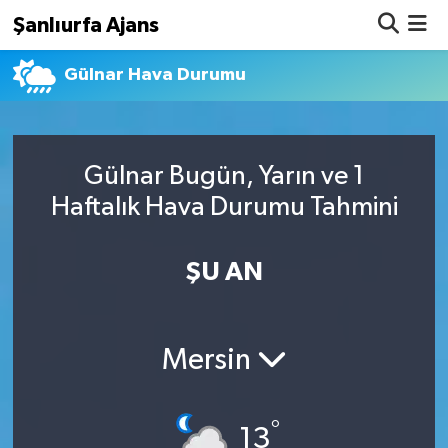
Şanlıurfa Ajans
Gülnar Hava Durumu
Nöbetçi Eczaneler
Hava Durumu
Gülnar Bugün, Yarın ve 1
Namaz Vakitleri
Haftalık Hava Durumu Tahmini
Trafik Durumu
ŞU AN
Süper Lig Puan Durumu ve Fikstür
Tüm Manşetler
Mersin
Son Dakika Haberleri
°
Haber Arşivi
13