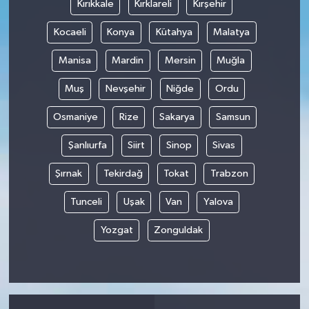
Kırıkkale
Kırklareli
Kırşehir
Kocaeli
Konya
Kütahya
Malatya
Manisa
Mardin
Mersin
Muğla
Muş
Nevşehir
Niğde
Ordu
Osmaniye
Rize
Sakarya
Samsun
Şanlıurfa
Siirt
Sinop
Sivas
Şırnak
Tekirdağ
Tokat
Trabzon
Tunceli
Uşak
Van
Yalova
Yozgat
Zonguldak