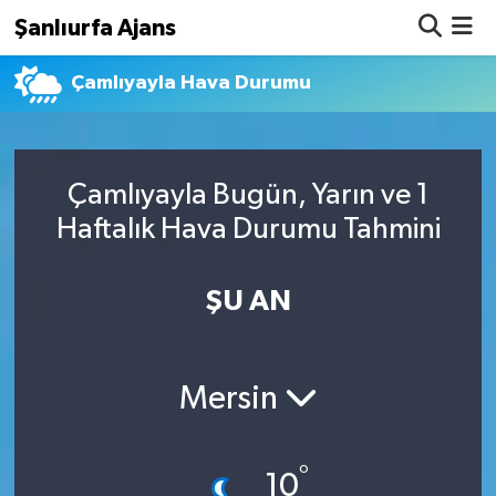
Şanlıurfa Ajans
Çamlıyayla Hava Durumu
Nöbetçi Eczaneler
Hava Durumu
Çamlıyayla Bugün, Yarın ve 1
Namaz Vakitleri
Haftalık Hava Durumu Tahmini
Trafik Durumu
ŞU AN
Süper Lig Puan Durumu ve Fikstür
Tüm Manşetler
Mersin
Son Dakika Haberleri
°
Haber Arşivi
10