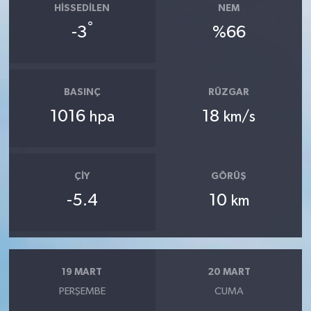
HISSEDILEN
NEM
°
-3
%66
BASINÇ
RÜZGAR
1016
18
hpa
km/s
ÇIY
GÖRÜŞ
-5.4
10
km
19 MART
20 MART
PERŞEMBE
CUMA