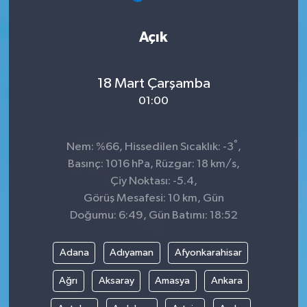
Açık
18 Mart Çarşamba
01:00
°
Nem: %66, Hissedilen Sıcaklık: -3
,
Basınç: 1016 hPa, Rüzgar: 18 km/s,
Çiy Noktası: -5.4,
Görüş Mesafesi: 10 km, Gün
Doğumu: 6:49, Gün Batımı: 18:52
Adana
Adıyaman
Afyonkarahisar
Ağrı
Aksaray
Amasya
Ankara