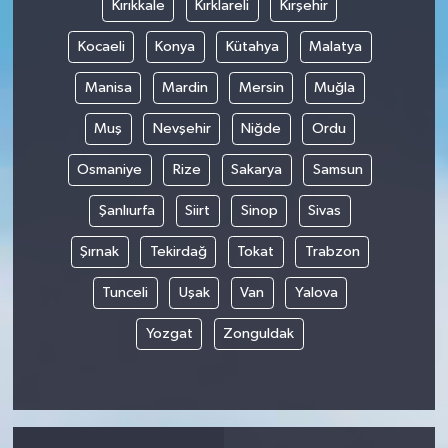
Kırıkkale
Kırklareli
Kırşehir
Kocaeli
Konya
Kütahya
Malatya
Manisa
Mardin
Mersin
Muğla
Muş
Nevşehir
Niğde
Ordu
Osmaniye
Rize
Sakarya
Samsun
Şanlıurfa
Siirt
Sinop
Sivas
Şırnak
Tekirdağ
Tokat
Trabzon
Tunceli
Uşak
Van
Yalova
Yozgat
Zonguldak