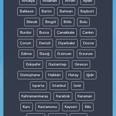
Antalya
Ardahan
Artvin
Aydın
Balıkesir
Bartın
Batman
Bayburt
Bilecik
Bingöl
Bitlis
Bolu
Burdur
Bursa
Çanakkale
Çankırı
Çorum
Denizli
Diyarbakır
Düzce
Edirne
Elazığ
Erzincan
Erzurum
Eskişehir
Gaziantep
Giresun
Gümüşhane
Hakkâri
Hatay
Iğdır
Isparta
İstanbul
İzmir
Kahramanmaraş
Karabük
Karaman
Kars
Kastamonu
Kayseri
Kilis