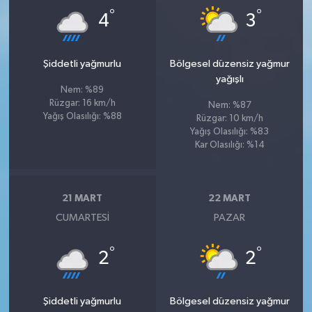
°
°
4
3
Şiddetli yağmurlu
Bölgesel düzensiz yağmur
yağışlı
Nem: %89
Rüzgar: 16 km/h
Nem: %87
Yağış Olasılığı: %88
Rüzgar: 10 km/h
Yağış Olasılığı: %83
Kar Olasılığı: %14
21 MART
22 MART
CUMARTESI
PAZAR
°
°
2
2
Şiddetli yağmurlu
Bölgesel düzensiz yağmur