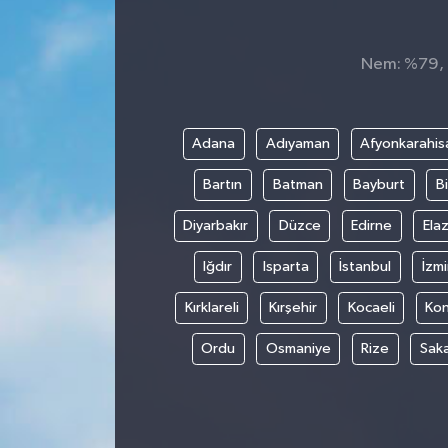
Nem: %79, H
Adana
Adıyaman
Afyonkarahis
Bartın
Batman
Bayburt
Bi
Diyarbakır
Düzce
Edirne
Elaz
Iğdır
Isparta
İstanbul
İzmi
Kırklareli
Kırşehir
Kocaeli
Ko
Ordu
Osmaniye
Rize
Sak