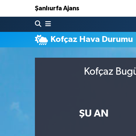
Şanlıurfa Ajans
Nöbetçi Eczaneler
Kofçaz Hava Durumu
Hava Durumu
Namaz Vakitleri
Kofçaz Bugü
Trafik Durumu
Süper Lig Puan Durumu ve Fikstür
Tüm Manşetler
ŞU AN
Son Dakika Haberleri
Haber Arşivi