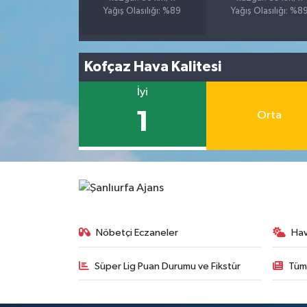
Yağış Olasılığı: %89
Yağış Olasılığı: %8
Kofçaz Hava Kalitesi
İyi
1
Orta
Nöbetçi Eczaneler
Ha
Süper Lig Puan Durumu ve Fikstür
Tüm