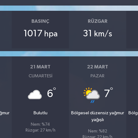
BASINÇ
RÜZGAR
1017
31
hpa
km/s
21 MART
22 MART
CUMARTESI
PAZAR
°
°
6
7
ağmur
Bulutlu
Bölgesel düzensiz yağmur
Bölg
yağışlı
Nem: %74
Rüzgar: 27 km/h
Nem: %82
Rüzgar: 22 km/h