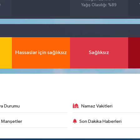
9
Yağış Olasılığı: %89
Hassaslar için sağlıksız
Sağlıksız
va Durumu
Namaz Vakitleri
 Manşetler
Son Dakika Haberleri