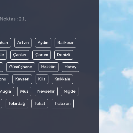
Noktası: 2.1,
ahan
Artvin
Aydın
Balıkesir
le
Çankırı
Çorum
Denizli
Gümüşhane
Hakkâri
Hatay
onu
Kayseri
Kilis
Kırıkkale
Muğla
Muş
Nevşehir
Niğde
Tekirdağ
Tokat
Trabzon