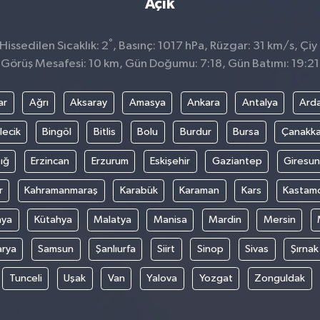
Açık
°
issedilen Sıcaklık: 2
, Basınç: 1017 hPa, Rüzgar: 31 km/s, Çiy 
Görüş Mesafesi: 10 km, Gün Doğumu: 7:18, Gün Batımı: 19:21
ar
Ağrı
Aksaray
Amasya
Ankara
Antalya
Ard
lecik
Bingöl
Bitlis
Bolu
Burdur
Bursa
Çanakka
ığ
Erzincan
Erzurum
Eskişehir
Gaziantep
Giresun
r
Kahramanmaraş
Karabük
Karaman
Kars
Kastam
nya
Kütahya
Malatya
Manisa
Mardin
Mersin
arya
Samsun
Şanlıurfa
Siirt
Sinop
Sivas
Şırnak
Tunceli
Uşak
Van
Yalova
Yozgat
Zonguldak