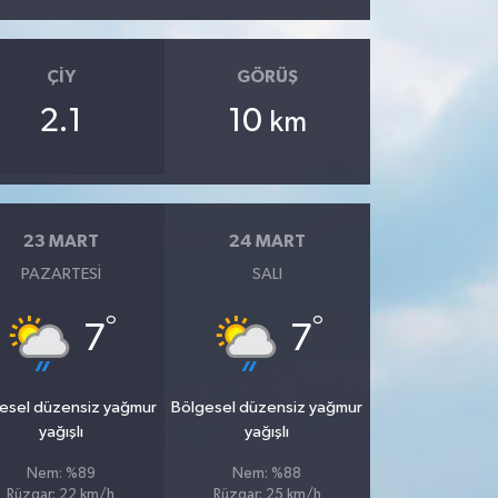
ÇIY
GÖRÜŞ
2.1
10
km
23 MART
24 MART
PAZARTESI
SALI
°
°
7
7
esel düzensiz yağmur
Bölgesel düzensiz yağmur
yağışlı
yağışlı
Nem: %89
Nem: %88
Rüzgar: 22 km/h
Rüzgar: 25 km/h