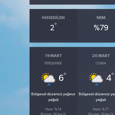
HISSEDILEN
NEM
°
2
%79
19 MART
20 MART
PERŞEMBE
CUMA
°
°
6
4
Bölgesel düzensiz yağmur
Bölgesel düzensiz y
yağışlı
yağışlı
Nem: %74
Nem: %77
Rüzgar: 36 km/h
Rüzgar: 39 km/h