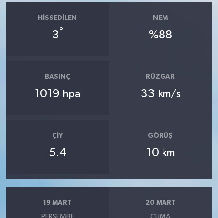
HISSEDILEN
NEM
°
3
%88
BASINÇ
RÜZGAR
1019
33
hpa
km/s
ÇIY
GÖRÜŞ
5.4
10
km
19 MART
20 MART
PERŞEMBE
CUMA