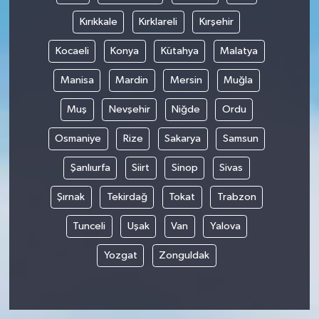
Kırıkkale
Kırklareli
Kırşehir
Kocaeli
Konya
Kütahya
Malatya
Manisa
Mardin
Mersin
Muğla
Muş
Nevşehir
Niğde
Ordu
Osmaniye
Rize
Sakarya
Samsun
Şanlıurfa
Siirt
Sinop
Sivas
Şırnak
Tekirdağ
Tokat
Trabzon
Tunceli
Uşak
Van
Yalova
Yozgat
Zonguldak