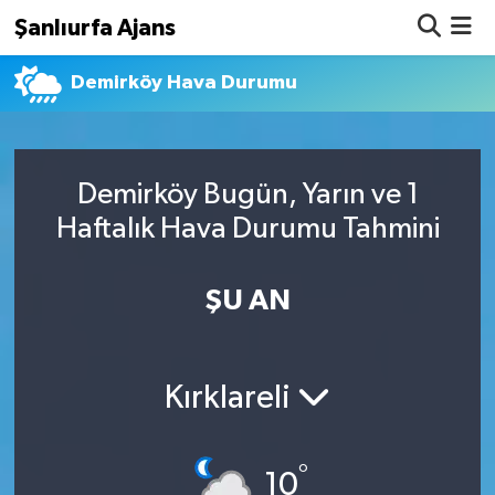
Şanlıurfa Ajans
Demirköy Hava Durumu
Nöbetçi Eczaneler
Hava Durumu
Demirköy Bugün, Yarın ve 1
Namaz Vakitleri
Haftalık Hava Durumu Tahmini
Trafik Durumu
ŞU AN
Süper Lig Puan Durumu ve Fikstür
Tüm Manşetler
Kırklareli
Son Dakika Haberleri
°
Haber Arşivi
10