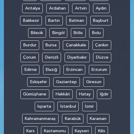
Antalya
Ardahan
Artvin
Aydın
Balıkesir
Bartın
Batman
Bayburt
Bilecik
Bingöl
Bitlis
Bolu
Burdur
Bursa
Çanakkale
Çankırı
Çorum
Denizli
Diyarbakır
Düzce
Edirne
Elazığ
Erzincan
Erzurum
Eskişehir
Gaziantep
Giresun
Gümüşhane
Hakkâri
Hatay
Iğdır
Isparta
İstanbul
İzmir
Kahramanmaraş
Karabük
Karaman
Kars
Kastamonu
Kayseri
Kilis