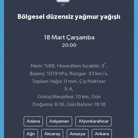
Bölgesel düzensiz yağmur yağışlı
18 Mart Çarşamba
20:00
°
Nem: %88, Hissedilen Sıcaklık: 3
,
Basınç: 1019 hPa, Rüzgar: 33 km/s,
Toplam Yağış: 0 mm, Çiy Noktası:
5.4,
Görüş Mesafesi: 10 km, Gün
Doğumu: 6:16, Gün Batımı: 18:18
Adana
Adıyaman
Afyonkarahisar
Ağrı
Aksaray
Amasya
Ankara