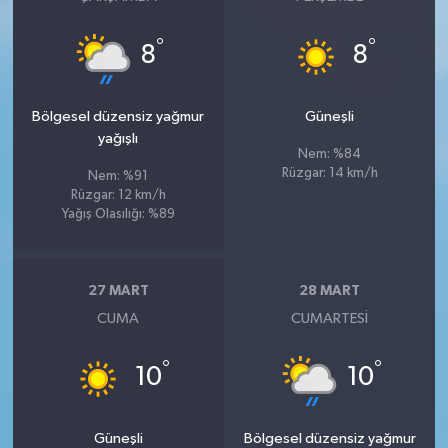
°
°
8
8
Bölgesel düzensiz yağmur
Güneşli
yağışlı
Nem: %84
Rüzgar: 14 km/h
Nem: %91
Rüzgar: 12 km/h
Yağış Olasılığı: %89
27 MART
28 MART
CUMA
CUMARTESI
°
°
10
10
Güneşli
Bölgesel düzensiz yağmur