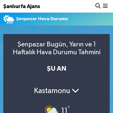
Şanlıurfa Ajans
Şenpazar Hava Durumu
Nöbetçi Eczaneler
Hava Durumu
Şenpazar Bugün, Yarın ve 1
Namaz Vakitleri
Haftalık Hava Durumu Tahmini
Trafik Durumu
ŞU AN
Süper Lig Puan Durumu ve Fikstür
Tüm Manşetler
Kastamonu
Son Dakika Haberleri
°
Haber Arşivi
11