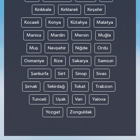
Kırıkkale
Kırklareli
Kırşehir
Kocaeli
Konya
Kütahya
Malatya
Manisa
Mardin
Mersin
Muğla
Muş
Nevşehir
Niğde
Ordu
Osmaniye
Rize
Sakarya
Samsun
Şanlıurfa
Siirt
Sinop
Sivas
Şırnak
Tekirdağ
Tokat
Trabzon
Tunceli
Uşak
Van
Yalova
Yozgat
Zonguldak