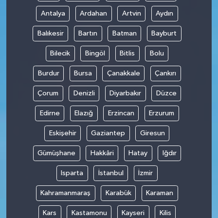
Antalya
Ardahan
Artvin
Aydın
Balıkesir
Bartın
Batman
Bayburt
Bilecik
Bingöl
Bitlis
Bolu
Burdur
Bursa
Çanakkale
Çankırı
Çorum
Denizli
Diyarbakır
Düzce
Edirne
Elazığ
Erzincan
Erzurum
Eskişehir
Gaziantep
Giresun
Gümüşhane
Hakkâri
Hatay
Iğdır
Isparta
İstanbul
İzmir
Kahramanmaraş
Karabük
Karaman
Kars
Kastamonu
Kayseri
Kilis