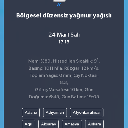
Bölgesel düzensiz yağmur yağışlı
24 Mart Salı
17:15
°
Nem: %89, Hissedilen Sıcaklık: 9
,
Basınç: 1011 hPa, Rüzgar: 12 km/s,
Toplam Yağış: 0 mm, Çiy Noktası:
8.3,
Görüş Mesafesi: 10 km, Gün
Doğumu: 6:45, Gün Batımı: 19:05
Adana
Adıyaman
Afyonkarahisar
Ağrı
Aksaray
Amasya
Ankara