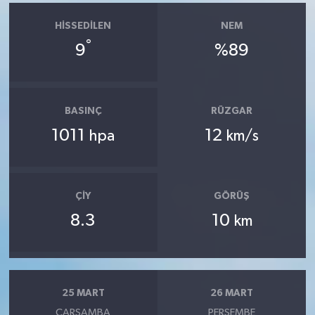
HISSEDILEN
NEM
°
9
%89
BASINÇ
RÜZGAR
1011
12
hpa
km/s
ÇIY
GÖRÜŞ
8.3
10
km
25 MART
26 MART
ÇARŞAMBA
PERŞEMBE