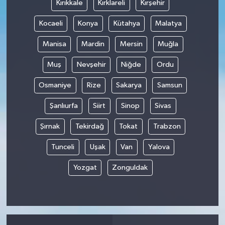
Kırıkkale
Kırklareli
Kırşehir
Kocaeli
Konya
Kütahya
Malatya
Manisa
Mardin
Mersin
Muğla
Muş
Nevşehir
Niğde
Ordu
Osmaniye
Rize
Sakarya
Samsun
Şanlıurfa
Siirt
Sinop
Sivas
Şırnak
Tekirdağ
Tokat
Trabzon
Tunceli
Uşak
Van
Yalova
Yozgat
Zonguldak