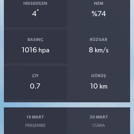
HISSEDILEN
NEM
°
4
%74
BASINÇ
RÜZGAR
1016
8
hpa
km/s
ÇIY
GÖRÜŞ
0.7
10
km
19 MART
20 MART
PERŞEMBE
CUMA