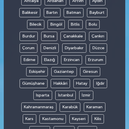
Antalya
Ardahan
Artvin
Aydın
Balıkesir
Bartın
Batman
Bayburt
Bilecik
Bingöl
Bitlis
Bolu
Burdur
Bursa
Çanakkale
Çankırı
Çorum
Denizli
Diyarbakır
Düzce
Edirne
Elazığ
Erzincan
Erzurum
Eskişehir
Gaziantep
Giresun
Gümüşhane
Hakkâri
Hatay
Iğdır
Isparta
İstanbul
İzmir
Kahramanmaraş
Karabük
Karaman
Kars
Kastamonu
Kayseri
Kilis