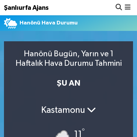
Şanlıurfa Ajans
Hanönü Hava Durumu
Nöbetçi Eczaneler
Hava Durumu
Hanönü Bugün, Yarın ve 1
Namaz Vakitleri
Haftalık Hava Durumu Tahmini
Trafik Durumu
ŞU AN
Süper Lig Puan Durumu ve Fikstür
Tüm Manşetler
Kastamonu
Son Dakika Haberleri
°
Haber Arşivi
11