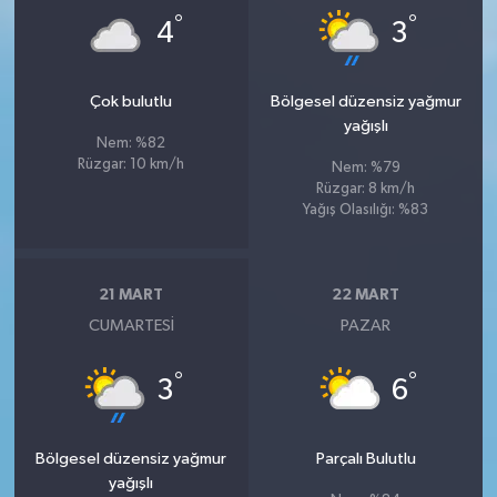
°
°
4
3
Çok bulutlu
Bölgesel düzensiz yağmur
yağışlı
Nem: %82
Rüzgar: 10 km/h
Nem: %79
Rüzgar: 8 km/h
Yağış Olasılığı: %83
21 MART
22 MART
CUMARTESI
PAZAR
°
°
3
6
Bölgesel düzensiz yağmur
Parçalı Bulutlu
yağışlı