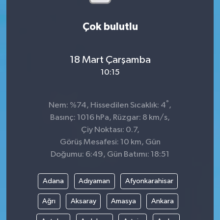
Çok bulutlu
18 Mart Çarşamba
10:15
°
Nem: %74, Hissedilen Sıcaklık: 4
,
Basınç: 1016 hPa, Rüzgar: 8 km/s,
Çiy Noktası: 0.7,
Görüş Mesafesi: 10 km, Gün
Doğumu: 6:49, Gün Batımı: 18:51
Adana
Adıyaman
Afyonkarahisar
Ağrı
Aksaray
Amasya
Ankara