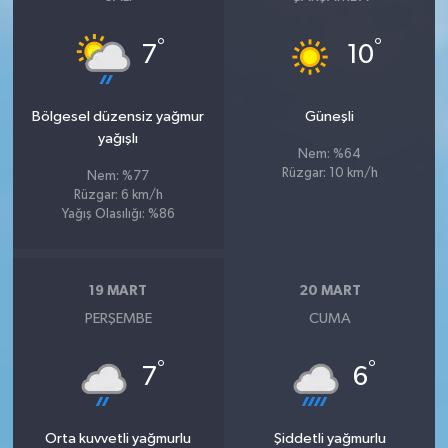
°
°
7
10
Bölgesel düzensiz yağmur
Güneşli
yağışlı
Nem: %64
Rüzgar: 10 km/h
Nem: %77
Rüzgar: 6 km/h
Yağış Olasılığı: %86
19 MART
20 MART
PERŞEMBE
CUMA
°
°
7
6
Orta kuvvetli yağmurlu
Şiddetli yağmurlu