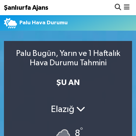
Şanlıurfa Ajans
Palu Hava Durumu
Nöbetçi Eczaneler
Hava Durumu
Palu Bugün, Yarın ve 1 Haftalık
Namaz Vakitleri
Hava Durumu Tahmini
Trafik Durumu
ŞU AN
Süper Lig Puan Durumu ve Fikstür
Tüm Manşetler
Elazığ
Son Dakika Haberleri
°
Haber Arşivi
8