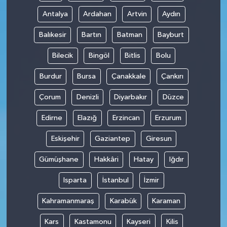
Antalya
Ardahan
Artvin
Aydın
Balıkesir
Bartın
Batman
Bayburt
Bilecik
Bingöl
Bitlis
Bolu
Burdur
Bursa
Çanakkale
Çankırı
Çorum
Denizli
Diyarbakır
Düzce
Edirne
Elazığ
Erzincan
Erzurum
Eskişehir
Gaziantep
Giresun
Gümüşhane
Hakkâri
Hatay
Iğdır
Isparta
İstanbul
İzmir
Kahramanmaraş
Karabük
Karaman
Kars
Kastamonu
Kayseri
Kilis