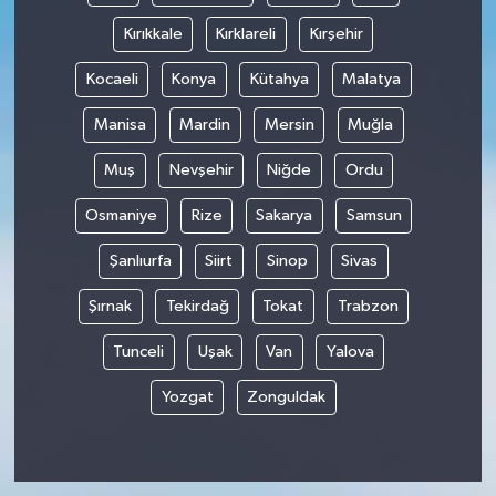
Kırıkkale
Kırklareli
Kırşehir
Kocaeli
Konya
Kütahya
Malatya
Manisa
Mardin
Mersin
Muğla
Muş
Nevşehir
Niğde
Ordu
Osmaniye
Rize
Sakarya
Samsun
Şanlıurfa
Siirt
Sinop
Sivas
Şırnak
Tekirdağ
Tokat
Trabzon
Tunceli
Uşak
Van
Yalova
Yozgat
Zonguldak