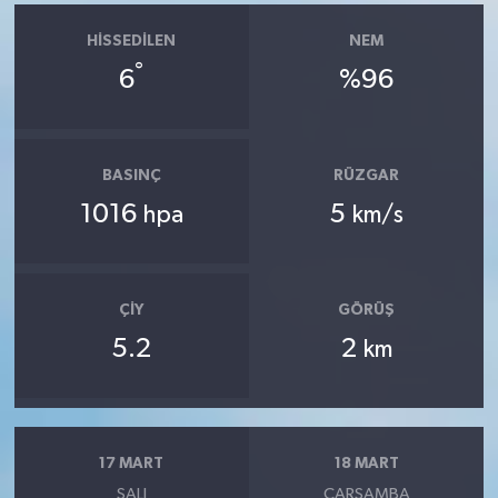
HISSEDILEN
NEM
°
6
%96
BASINÇ
RÜZGAR
1016
5
hpa
km/s
ÇIY
GÖRÜŞ
5.2
2
km
17 MART
18 MART
SALI
ÇARŞAMBA