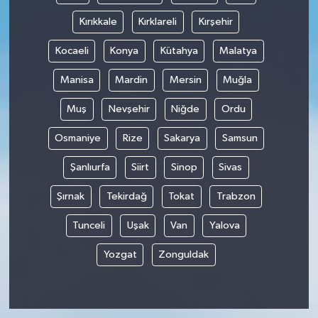
Kırıkkale
Kırklareli
Kırşehir
Kocaeli
Konya
Kütahya
Malatya
Manisa
Mardin
Mersin
Muğla
Muş
Nevşehir
Niğde
Ordu
Osmaniye
Rize
Sakarya
Samsun
Şanlıurfa
Siirt
Sinop
Sivas
Şırnak
Tekirdağ
Tokat
Trabzon
Tunceli
Uşak
Van
Yalova
Yozgat
Zonguldak