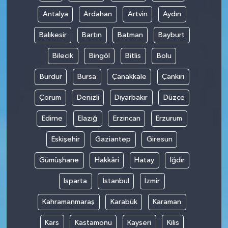
Antalya
Ardahan
Artvin
Aydın
Balıkesir
Bartın
Batman
Bayburt
Bilecik
Bingöl
Bitlis
Bolu
Burdur
Bursa
Çanakkale
Çankırı
Çorum
Denizli
Diyarbakır
Düzce
Edirne
Elazığ
Erzincan
Erzurum
Eskişehir
Gaziantep
Giresun
Gümüşhane
Hakkâri
Hatay
Iğdır
Isparta
İstanbul
İzmir
Kahramanmaraş
Karabük
Karaman
Kars
Kastamonu
Kayseri
Kilis