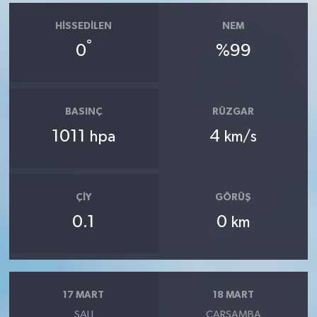
HISSEDILEN
NEM
°
0
%99
BASINÇ
RÜZGAR
1011
4
hpa
km/s
ÇIY
GÖRÜŞ
0.1
0
km
17 MART
18 MART
SALI
ÇARŞAMBA