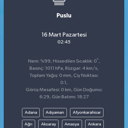
Puslu
16 Mart Pazartesi
02:45
°
Nem: %99, Hissedilen Sıcaklık: 0
,
Basınç: 1011 hPa, Rüzgar: 4 km/s,
Toplam Yağış: 0 mm, Çiy Noktası:
0.1,
Görüş Mesafesi: 0 km, Gün Doğumu:
6:29, Gün Batımı: 18:27
Adana
Adıyaman
Afyonkarahisar
Ağrı
Aksaray
Amasya
Ankara