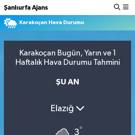
Şanlıurfa Ajans
Karakoçan Hava Durumu
Nöbetçi Eczaneler
Hava Durumu
Karakoçan Bugün, Yarın ve 1
Namaz Vakitleri
Haftalık Hava Durumu Tahmini
Trafik Durumu
ŞU AN
Süper Lig Puan Durumu ve Fikstür
Tüm Manşetler
Elazığ
Son Dakika Haberleri
°
Haber Arşivi
3