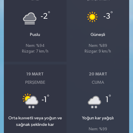
°
°
-2
-3
Puslu
Güneşli
Nem: %94
Nem: %89
Rüzgar: 7 km/h
Rüzgar: 9 km/h
19 MART
20 MART
PERŞEMBE
CUMA
°
°
-1
1
Orta kuvvetli veya yoğun ve
Yoğun kar yağışlı
sağnak şeklinde kar
Nem: %99