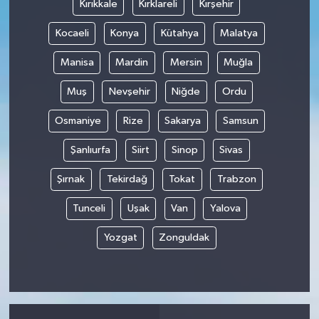
Kırıkkale
Kırklareli
Kırşehir
Kocaeli
Konya
Kütahya
Malatya
Manisa
Mardin
Mersin
Muğla
Muş
Nevşehir
Niğde
Ordu
Osmaniye
Rize
Sakarya
Samsun
Şanlıurfa
Siirt
Sinop
Sivas
Şırnak
Tekirdağ
Tokat
Trabzon
Tunceli
Uşak
Van
Yalova
Yozgat
Zonguldak