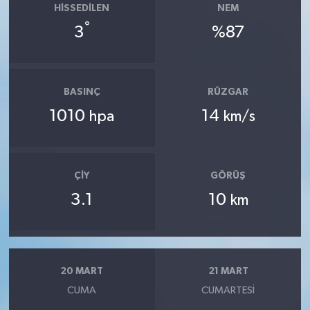
HISSEDILEN
NEM
°
3
%87
BASINÇ
RÜZGAR
1010
14
hpa
km/s
ÇIY
GÖRÜŞ
3.1
10
km
20 MART
21 MART
CUMA
CUMARTESI