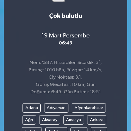
Çok bulutlu
19 Mart Perşembe
06:45
°
Nem: %87, Hissedilen Sıcaklık: 3
,
Basınç: 1010 hPa, Rüzgar: 14 km/s,
Çiy Noktası: 3.1,
Görüş Mesafesi: 10 km, Gün
Doğumu: 6:45, Gün Batımı: 18:51
Adana
Adıyaman
Afyonkarahisar
Ağrı
Aksaray
Amasya
Ankara