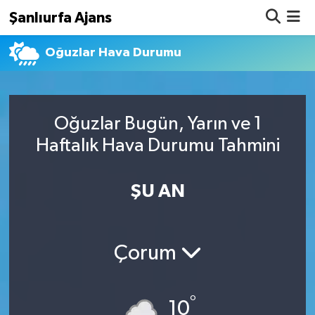
Şanlıurfa Ajans
Oğuzlar Hava Durumu
Nöbetçi Eczaneler
Hava Durumu
Oğuzlar Bugün, Yarın ve 1
Namaz Vakitleri
Haftalık Hava Durumu Tahmini
Trafik Durumu
ŞU AN
Süper Lig Puan Durumu ve Fikstür
Tüm Manşetler
Çorum
Son Dakika Haberleri
°
Haber Arşivi
10