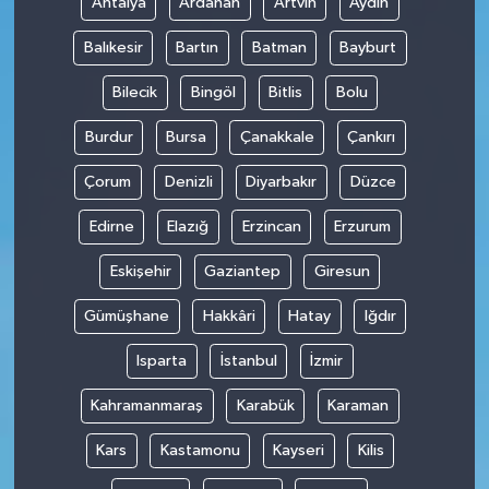
Antalya
Ardahan
Artvin
Aydın
Balıkesir
Bartın
Batman
Bayburt
Bilecik
Bingöl
Bitlis
Bolu
Burdur
Bursa
Çanakkale
Çankırı
Çorum
Denizli
Diyarbakır
Düzce
Edirne
Elazığ
Erzincan
Erzurum
Eskişehir
Gaziantep
Giresun
Gümüşhane
Hakkâri
Hatay
Iğdır
Isparta
İstanbul
İzmir
Kahramanmaraş
Karabük
Karaman
Kars
Kastamonu
Kayseri
Kilis