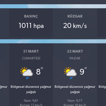
BASINÇ
RÜZGAR
1011
20
hpa
km/s
21 MART
22 MART
CUMARTESI
PAZAR
°
°
8
9
ağmur
Bölgesel düzensiz yağmur
Bölgesel düzensiz yağmur
Bölg
yağışlı
yağışlı
Nem: %81
Nem: %77
Rüzgar: 17 km/h
Rüzgar: 18 km/h