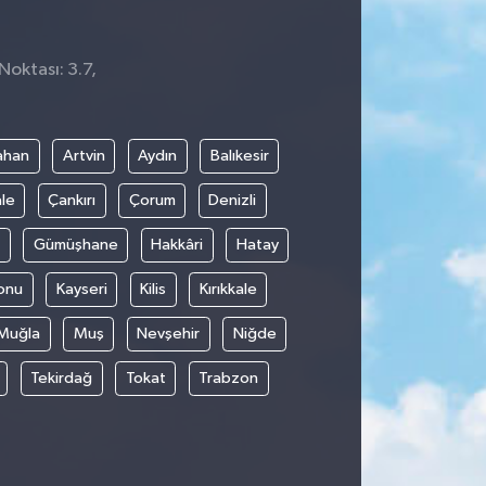
Noktası: 3.7,
0
ahan
Artvin
Aydın
Balıkesir
le
Çankırı
Çorum
Denizli
Gümüşhane
Hakkâri
Hatay
onu
Kayseri
Kilis
Kırıkkale
Muğla
Muş
Nevşehir
Niğde
Tekirdağ
Tokat
Trabzon