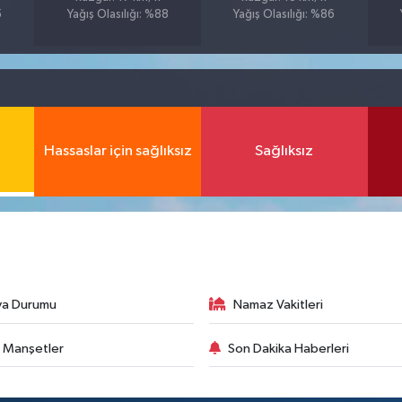
5
Yağış Olasılığı: %88
Yağış Olasılığı: %86
Hassaslar için sağlıksız
Sağlıksız
va Durumu
Namaz Vakitleri
 Manşetler
Son Dakika Haberleri