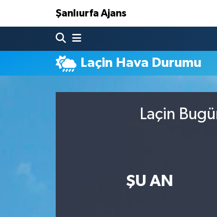
Şanlıurfa Ajans
Nöbetçi Eczaneler
Laçin Hava Durumu
Hava Durumu
Namaz Vakitleri
Laçin Bugü
Trafik Durumu
Süper Lig Puan Durumu ve Fikstür
Tüm Manşetler
ŞU AN
Son Dakika Haberleri
Haber Arşivi