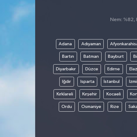
Nem: %82, H
Adana
Adıyaman
Afyonkarahis
Bartın
Batman
Bayburt
Bi
Diyarbakır
Düzce
Edirne
Elaz
Iğdır
Isparta
İstanbul
İzmi
Kırklareli
Kırşehir
Kocaeli
Ko
Ordu
Osmaniye
Rize
Sak