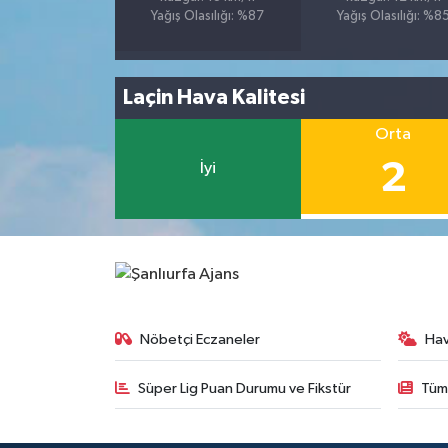
Yağış Olasılığı: %87
Yağış Olasılığı: %8
Laçin Hava Kalitesi
Orta
2
İyi
Nöbetçi Eczaneler
Ha
Süper Lig Puan Durumu ve Fikstür
Tüm