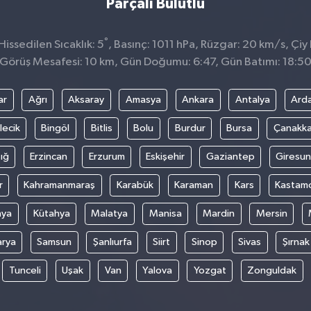
Parçalı Bulutlu
°
issedilen Sıcaklık: 5
, Basınç: 1011 hPa, Rüzgar: 20 km/s, Çiy 
Görüş Mesafesi: 10 km, Gün Doğumu: 6:47, Gün Batımı: 18:5
ar
Ağrı
Aksaray
Amasya
Ankara
Antalya
Ard
lecik
Bingöl
Bitlis
Bolu
Burdur
Bursa
Çanakka
ığ
Erzincan
Erzurum
Eskişehir
Gaziantep
Giresun
r
Kahramanmaraş
Karabük
Karaman
Kars
Kastam
nya
Kütahya
Malatya
Manisa
Mardin
Mersin
arya
Samsun
Şanlıurfa
Siirt
Sinop
Sivas
Şırnak
Tunceli
Uşak
Van
Yalova
Yozgat
Zonguldak