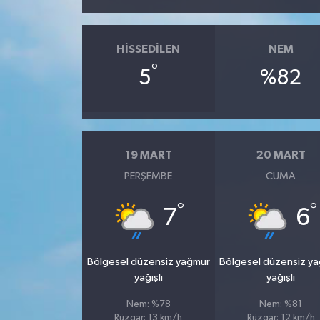
HISSEDILEN
NEM
°
5
%82
19 MART
20 MART
PERŞEMBE
CUMA
°
°
7
6
Bölgesel düzensiz yağmur
Bölgesel düzensiz y
yağışlı
yağışlı
Nem: %78
Nem: %81
Rüzgar: 13 km/h
Rüzgar: 12 km/h