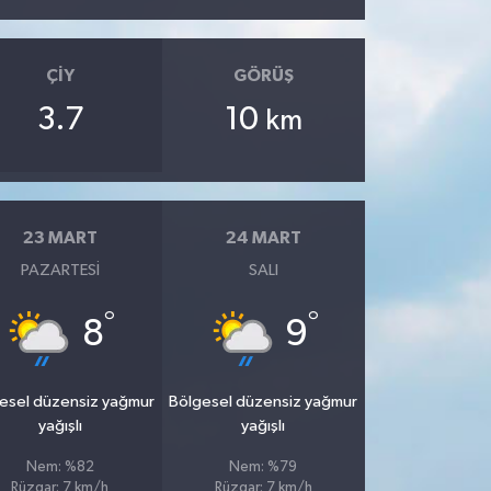
ÇIY
GÖRÜŞ
3.7
10
km
23 MART
24 MART
PAZARTESI
SALI
°
°
8
9
esel düzensiz yağmur
Bölgesel düzensiz yağmur
yağışlı
yağışlı
Nem: %82
Nem: %79
Rüzgar: 7 km/h
Rüzgar: 7 km/h