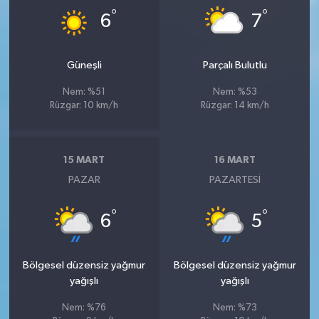
°
°
6
7
Güneşli
Parçalı Bulutlu
Nem: %51
Nem: %53
Rüzgar: 10 km/h
Rüzgar: 14 km/h
15 MART
16 MART
PAZAR
PAZARTESI
°
°
6
5
Bölgesel düzensiz yağmur
Bölgesel düzensiz yağmur
yağışlı
yağışlı
Nem: %76
Nem: %73