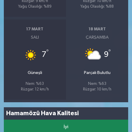
Rüzgar: 9 km/h
Rüzgar: 10 km/h
Yağış Olasılığı: %89
Yağış Olasılığı: %88
17 MART
18 MART
SALI
ÇARŞAMBA
°
°
7
9
Güneşli
Parçalı Bulutlu
Nem: %63
Nem: %63
Rüzgar: 12 km/h
Rüzgar: 10 km/h
Hamamözü Hava Kalitesi
İyi