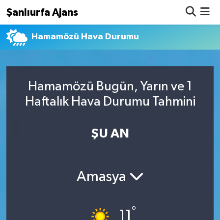
Şanlıurfa Ajans
Hamamözü Hava Durumu
Nöbetçi Eczaneler
Hava Durumu
Hamamözü Bugün, Yarın ve 1
Namaz Vakitleri
Haftalık Hava Durumu Tahmini
Trafik Durumu
ŞU AN
Süper Lig Puan Durumu ve Fikstür
Tüm Manşetler
Amasya
Son Dakika Haberleri
°
Haber Arşivi
11