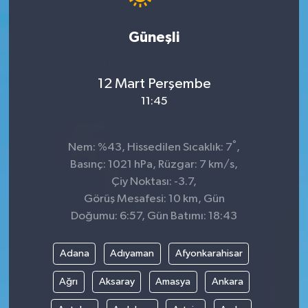
Güneşli
12 Mart Perşembe
11:45
°
Nem: %43, Hissedilen Sıcaklık: 7
,
Basınç: 1021 hPa, Rüzgar: 7 km/s,
Çiy Noktası: -3.7,
Görüş Mesafesi: 10 km, Gün
Doğumu: 6:57, Gün Batımı: 18:43
Adana
Adıyaman
Afyonkarahisar
Ağrı
Aksaray
Amasya
Ankara