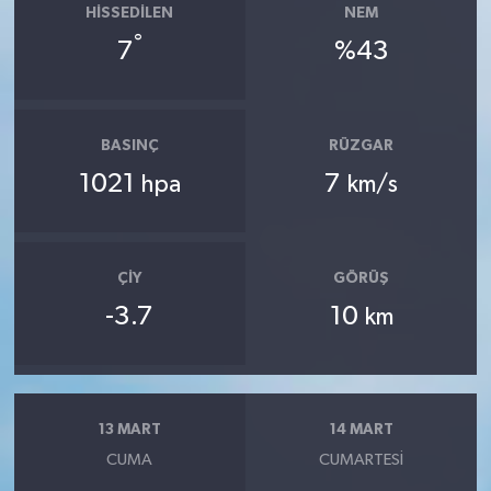
HISSEDILEN
NEM
°
7
%43
BASINÇ
RÜZGAR
1021
7
hpa
km/s
ÇIY
GÖRÜŞ
-3.7
10
km
13 MART
14 MART
CUMA
CUMARTESI