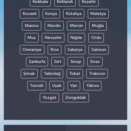
Kırıkkale
Kırklareli
Kırşehir
Kocaeli
Konya
Kütahya
Malatya
Manisa
Mardin
Mersin
Muğla
Muş
Nevşehir
Niğde
Ordu
Osmaniye
Rize
Sakarya
Samsun
Şanlıurfa
Siirt
Sinop
Sivas
Şırnak
Tekirdağ
Tokat
Trabzon
Tunceli
Uşak
Van
Yalova
Yozgat
Zonguldak