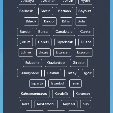
Antalya
Ardahan
Artvin
Aydın
Balıkesir
Bartın
Batman
Bayburt
Bilecik
Bingöl
Bitlis
Bolu
Burdur
Bursa
Çanakkale
Çankırı
Çorum
Denizli
Diyarbakır
Düzce
Edirne
Elazığ
Erzincan
Erzurum
Eskişehir
Gaziantep
Giresun
Gümüşhane
Hakkâri
Hatay
Iğdır
Isparta
İstanbul
İzmir
Kahramanmaraş
Karabük
Karaman
Kars
Kastamonu
Kayseri
Kilis