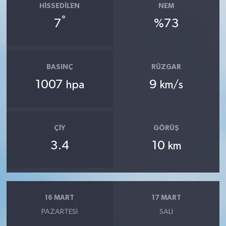
HISSEDILEN
NEM
°
7
%73
BASINÇ
RÜZGAR
1007
9
hpa
km/s
ÇIY
GÖRÜŞ
3.4
10
km
16 MART
17 MART
PAZARTESI
SALI