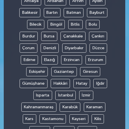
Antalya
Ardahan
Artvin
Aydın
Balıkesir
Bartın
Batman
Bayburt
Bilecik
Bingöl
Bitlis
Bolu
Burdur
Bursa
Çanakkale
Çankırı
Çorum
Denizli
Diyarbakır
Düzce
Edirne
Elazığ
Erzincan
Erzurum
Eskişehir
Gaziantep
Giresun
Gümüşhane
Hakkâri
Hatay
Iğdır
Isparta
İstanbul
İzmir
Kahramanmaraş
Karabük
Karaman
Kars
Kastamonu
Kayseri
Kilis