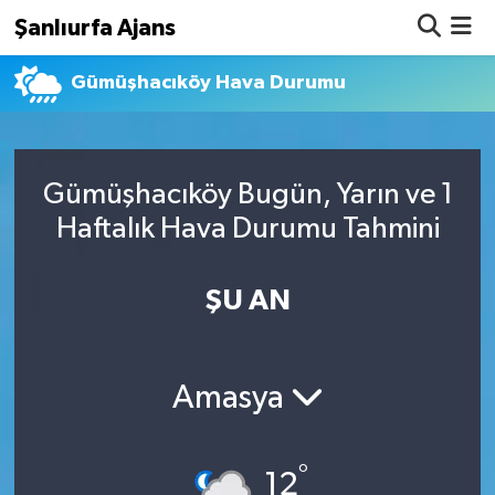
Şanlıurfa Ajans
Gümüşhacıköy Hava Durumu
Nöbetçi Eczaneler
Hava Durumu
Gümüşhacıköy Bugün, Yarın ve 1
Namaz Vakitleri
Haftalık Hava Durumu Tahmini
Trafik Durumu
ŞU AN
Süper Lig Puan Durumu ve Fikstür
Tüm Manşetler
Amasya
Son Dakika Haberleri
°
Haber Arşivi
12