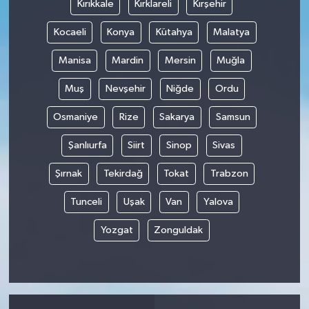
Kırıkkale
Kırklareli
Kırşehir
Kocaeli
Konya
Kütahya
Malatya
Manisa
Mardin
Mersin
Muğla
Muş
Nevşehir
Niğde
Ordu
Osmaniye
Rize
Sakarya
Samsun
Şanlıurfa
Siirt
Sinop
Sivas
Şırnak
Tekirdağ
Tokat
Trabzon
Tunceli
Uşak
Van
Yalova
Yozgat
Zonguldak