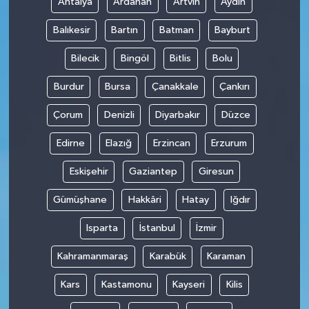
Antalya
Ardahan
Artvin
Aydın
Balıkesir
Bartın
Batman
Bayburt
Bilecik
Bingöl
Bitlis
Bolu
Burdur
Bursa
Çanakkale
Çankırı
Çorum
Denizli
Diyarbakır
Düzce
Edirne
Elazığ
Erzincan
Erzurum
Eskişehir
Gaziantep
Giresun
Gümüşhane
Hakkâri
Hatay
Iğdır
Isparta
İstanbul
İzmir
Kahramanmaraş
Karabük
Karaman
Kars
Kastamonu
Kayseri
Kilis