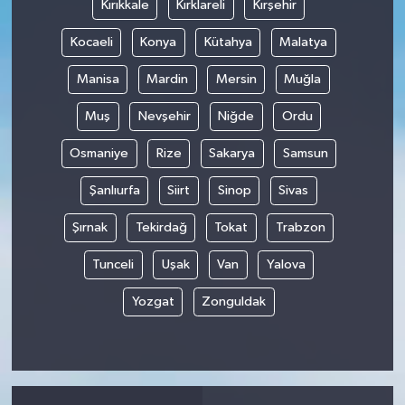
Kırıkkale
Kırklareli
Kırşehir
Kocaeli
Konya
Kütahya
Malatya
Manisa
Mardin
Mersin
Muğla
Muş
Nevşehir
Niğde
Ordu
Osmaniye
Rize
Sakarya
Samsun
Şanlıurfa
Siirt
Sinop
Sivas
Şırnak
Tekirdağ
Tokat
Trabzon
Tunceli
Uşak
Van
Yalova
Yozgat
Zonguldak