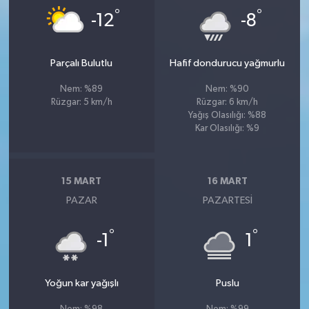
°
°
-12
-8
Parçalı Bulutlu
Hafif dondurucu yağmurlu
Nem: %89
Nem: %90
Rüzgar: 5 km/h
Rüzgar: 6 km/h
Yağış Olasılığı: %88
Kar Olasılığı: %9
15 MART
16 MART
PAZAR
PAZARTESI
°
°
-1
1
Yoğun kar yağışlı
Puslu