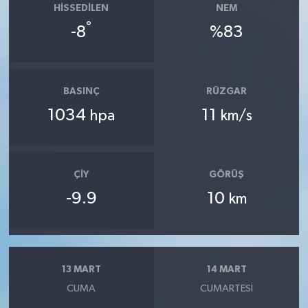
HISSEDILEN
NEM
°
-8
%83
BASINÇ
RÜZGAR
1034
11
hpa
km/s
ÇIY
GÖRÜŞ
-9.9
10
km
13 MART
14 MART
CUMA
CUMARTESI