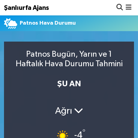
Şanlıurfa Ajans
Patnos Hava Durumu
Nöbetçi Eczaneler
Hava Durumu
Patnos Bugün, Yarın ve 1
Namaz Vakitleri
Haftalık Hava Durumu Tahmini
Trafik Durumu
ŞU AN
Süper Lig Puan Durumu ve Fikstür
Tüm Manşetler
Ağrı
Son Dakika Haberleri
°
Haber Arşivi
-4