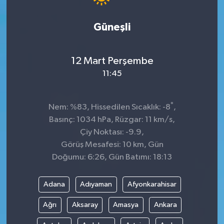
Güneşli
12 Mart Perşembe
11:45
°
Nem: %83, Hissedilen Sıcaklık: -8
,
Basınç: 1034 hPa, Rüzgar: 11 km/s,
Çiy Noktası: -9.9,
Görüş Mesafesi: 10 km, Gün
Doğumu: 6:26, Gün Batımı: 18:13
Adana
Adıyaman
Afyonkarahisar
Ağrı
Aksaray
Amasya
Ankara