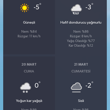
°
°
-5
-3
Güneşli
Hafif dondurucu yağmurlu
Nem: %84
Nem: %86
Rüzgar: 11 km/h
Rüzgar: 8 km/h
Yağış Olasılığı: %77
Kar Olasılığı: %12
20 MART
21 MART
CUMA
CUMARTESI
°
°
0
-2
Yoğun kar yağışlı
Sisli