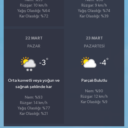
Nem: %99
Nem: %96
Rüzgar: 10 km/h
Rüzgar: 9 km/h
Yağış Olasılığı: %64
Yağış Olasılığı: %74
Kar Olasılığı: %72
Kar Olasılığı: %39
22 MART
23 MART
PAZAR
PAZARTESI
°
°
-3
-4
Orta kuvvetli veya yoğun ve
Parçalı Bulutlu
sağnak şeklinde kar
Nem: %90
Rüzgar: 12 km/h
Nem: %93
Kar Olasılığı: %9
Rüzgar: 14 km/h
Yağış Olasılığı: %77
Kar Olasılığı: %21