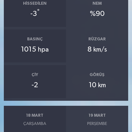
HISSEDILEN
NEM
°
-3
%90
BASINÇ
RÜZGAR
1015
8
hpa
km/s
ÇIY
GÖRÜŞ
-2
10
km
18 MART
19 MART
ÇARŞAMBA
PERŞEMBE