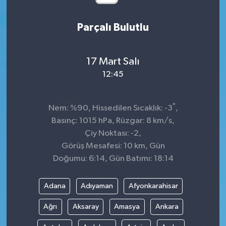
Parçalı Bulutlu
17 Mart Salı
12:45
°
Nem: %90, Hissedilen Sıcaklık: -3
,
Basınç: 1015 hPa, Rüzgar: 8 km/s,
Çiy Noktası: -2,
Görüş Mesafesi: 10 km, Gün
Doğumu: 6:14, Gün Batımı: 18:14
Adana
Adıyaman
Afyonkarahisar
Ağrı
Aksaray
Amasya
Ankara