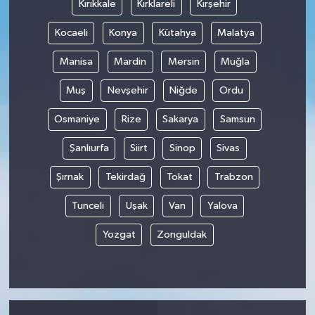
Kırıkkale
Kırklareli
Kırşehir
Kocaeli
Konya
Kütahya
Malatya
Manisa
Mardin
Mersin
Muğla
Muş
Nevşehir
Niğde
Ordu
Osmaniye
Rize
Sakarya
Samsun
Şanlıurfa
Siirt
Sinop
Sivas
Şırnak
Tekirdağ
Tokat
Trabzon
Tunceli
Uşak
Van
Yalova
Yozgat
Zonguldak