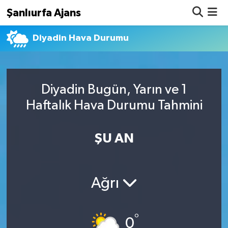
Şanlıurfa Ajans
Diyadin Hava Durumu
Nöbetçi Eczaneler
Hava Durumu
Diyadin Bugün, Yarın ve 1
Namaz Vakitleri
Haftalık Hava Durumu Tahmini
Trafik Durumu
ŞU AN
Süper Lig Puan Durumu ve Fikstür
Tüm Manşetler
Ağrı
Son Dakika Haberleri
°
Haber Arşivi
0