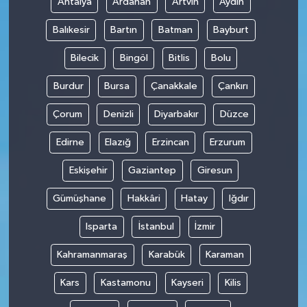
Antalya
Ardahan
Artvin
Aydın
Balıkesir
Bartın
Batman
Bayburt
Bilecik
Bingöl
Bitlis
Bolu
Burdur
Bursa
Çanakkale
Çankırı
Çorum
Denizli
Diyarbakır
Düzce
Edirne
Elazığ
Erzincan
Erzurum
Eskişehir
Gaziantep
Giresun
Gümüşhane
Hakkâri
Hatay
Iğdır
Isparta
İstanbul
İzmir
Kahramanmaraş
Karabük
Karaman
Kars
Kastamonu
Kayseri
Kilis