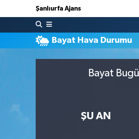
Şanlıurfa Ajans
Nöbetçi Eczaneler
Bayat Hava Durumu
Hava Durumu
Namaz Vakitleri
Bayat Bugün
Trafik Durumu
Süper Lig Puan Durumu ve Fikstür
Tüm Manşetler
ŞU AN
Son Dakika Haberleri
Haber Arşivi