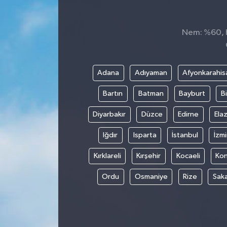
Nem: %60, H
Adana
Adıyaman
Afyonkarahis
Bartın
Batman
Bayburt
Bi
Diyarbakır
Düzce
Edirne
Elaz
Iğdır
Isparta
İstanbul
İzmi
Kırklareli
Kırşehir
Kocaeli
Ko
Ordu
Osmaniye
Rize
Sak