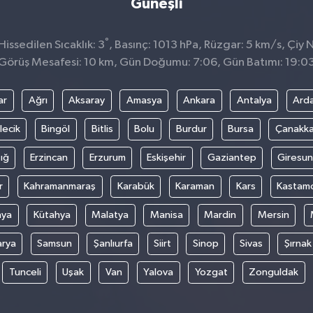
Güneşli
°
issedilen Sıcaklık: 3
, Basınç: 1013 hPa, Rüzgar: 5 km/s, Çiy N
Görüş Mesafesi: 10 km, Gün Doğumu: 7:06, Gün Batımı: 19:0
ar
Ağrı
Aksaray
Amasya
Ankara
Antalya
Ard
lecik
Bingöl
Bitlis
Bolu
Burdur
Bursa
Çanakka
ığ
Erzincan
Erzurum
Eskişehir
Gaziantep
Giresun
r
Kahramanmaraş
Karabük
Karaman
Kars
Kastam
nya
Kütahya
Malatya
Manisa
Mardin
Mersin
arya
Samsun
Şanlıurfa
Siirt
Sinop
Sivas
Şırnak
Tunceli
Uşak
Van
Yalova
Yozgat
Zonguldak