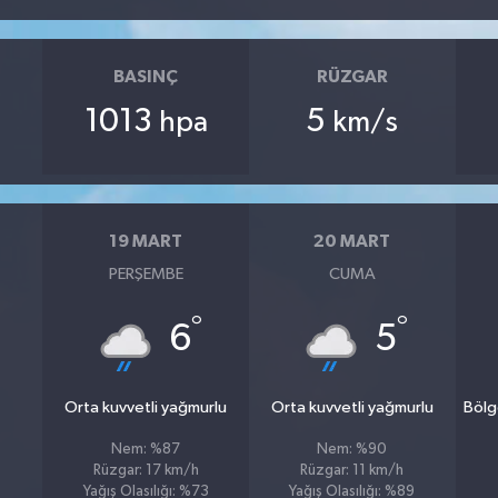
BASINÇ
RÜZGAR
1013
5
hpa
km/s
19 MART
20 MART
PERŞEMBE
CUMA
°
°
6
5
Orta kuvvetli yağmurlu
Orta kuvvetli yağmurlu
Bölg
Nem: %87
Nem: %90
Rüzgar: 17 km/h
Rüzgar: 11 km/h
Yağış Olasılığı: %73
Yağış Olasılığı: %89