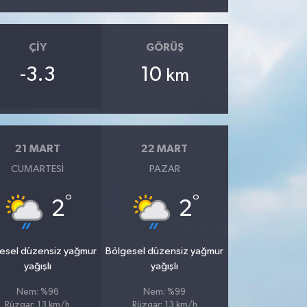
ÇIY
GÖRÜŞ
-3.3
10
km
21 MART
22 MART
CUMARTESI
PAZAR
°
°
2
2
esel düzensiz yağmur
Bölgesel düzensiz yağmur
yağışlı
yağışlı
Nem: %96
Nem: %99
Rüzgar: 13 km/h
Rüzgar: 13 km/h