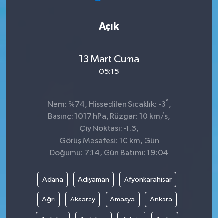
Açık
13 Mart Cuma
05:15
°
Nem: %74, Hissedilen Sıcaklık: -3
,
Basınç: 1017 hPa, Rüzgar: 10 km/s,
Çiy Noktası: -1.3,
Görüş Mesafesi: 10 km, Gün
Doğumu: 7:14, Gün Batımı: 19:04
Adana
Adıyaman
Afyonkarahisar
Ağrı
Aksaray
Amasya
Ankara