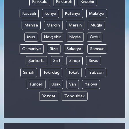
Kırıkkale
Kırklareli
Kırşehir
Kocaeli
Konya
Kütahya
Malatya
Manisa
Mardin
Mersin
Muğla
Muş
Nevşehir
Niğde
Ordu
Osmaniye
Rize
Sakarya
Samsun
Şanlıurfa
Siirt
Sinop
Sivas
Şırnak
Tekirdağ
Tokat
Trabzon
Tunceli
Uşak
Van
Yalova
Yozgat
Zonguldak