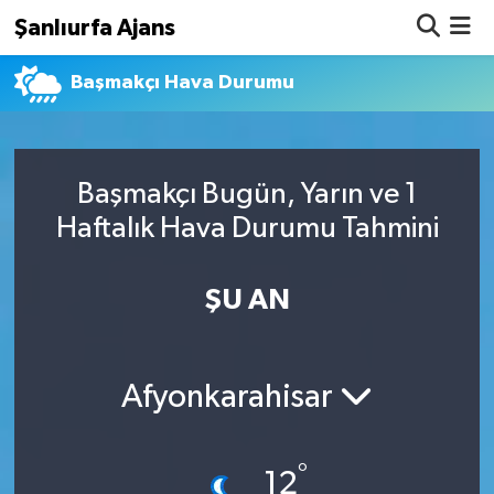
Şanlıurfa Ajans
Başmakçı Hava Durumu
Nöbetçi Eczaneler
Hava Durumu
Başmakçı Bugün, Yarın ve 1
Namaz Vakitleri
Haftalık Hava Durumu Tahmini
Trafik Durumu
ŞU AN
Süper Lig Puan Durumu ve Fikstür
Tüm Manşetler
Afyonkarahisar
Son Dakika Haberleri
°
Haber Arşivi
12