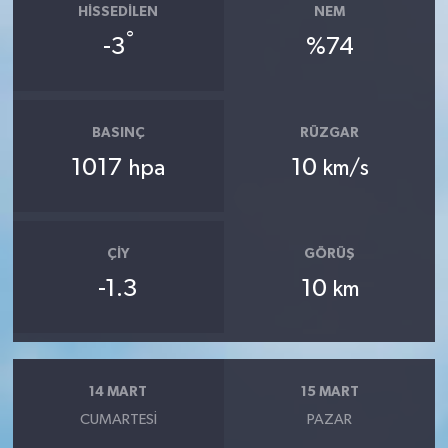
HISSEDILEN
NEM
°
-3
%74
BASINÇ
RÜZGAR
1017
10
hpa
km/s
ÇIY
GÖRÜŞ
-1.3
10
km
14 MART
15 MART
CUMARTESI
PAZAR