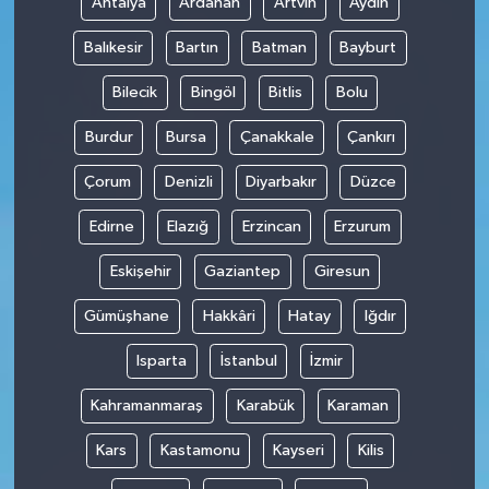
Antalya
Ardahan
Artvin
Aydın
Balıkesir
Bartın
Batman
Bayburt
Bilecik
Bingöl
Bitlis
Bolu
Burdur
Bursa
Çanakkale
Çankırı
Çorum
Denizli
Diyarbakır
Düzce
Edirne
Elazığ
Erzincan
Erzurum
Eskişehir
Gaziantep
Giresun
Gümüşhane
Hakkâri
Hatay
Iğdır
Isparta
İstanbul
İzmir
Kahramanmaraş
Karabük
Karaman
Kars
Kastamonu
Kayseri
Kilis