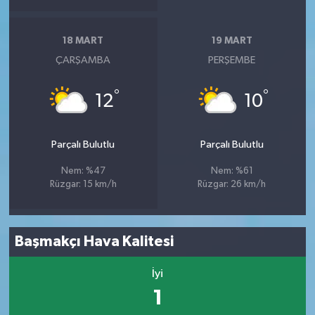
18 MART
19 MART
ÇARŞAMBA
PERŞEMBE
°
°
12
10
Parçalı Bulutlu
Parçalı Bulutlu
Nem: %47
Nem: %61
Rüzgar: 15 km/h
Rüzgar: 26 km/h
Başmakçı Hava Kalitesi
İyi
1