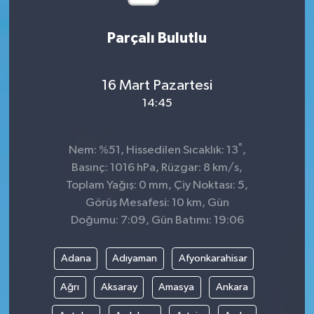
Parçalı Bulutlu
16 Mart Pazartesi
14:45
°
Nem: %51, Hissedilen Sıcaklık: 13
,
Basınç: 1016 hPa, Rüzgar: 8 km/s,
Toplam Yağış: 0 mm, Çiy Noktası: 5,
Görüş Mesafesi: 10 km, Gün
Doğumu: 7:09, Gün Batımı: 19:06
Adana
Adıyaman
Afyonkarahisar
Ağrı
Aksaray
Amasya
Ankara