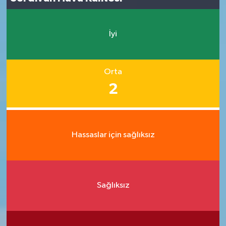
İyi
Orta
2
Hassaslar için sağlıksız
Sağlıksız