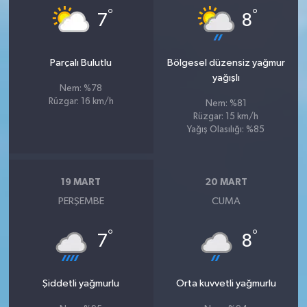
°
°
7
8
Parçalı Bulutlu
Bölgesel düzensiz yağmur
yağışlı
Nem: %78
Rüzgar: 16 km/h
Nem: %81
Rüzgar: 15 km/h
Yağış Olasılığı: %85
19 MART
20 MART
PERŞEMBE
CUMA
°
°
7
8
Şiddetli yağmurlu
Orta kuvvetli yağmurlu