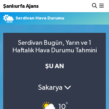
Şanlıurfa Ajans
Serdivan Hava Durumu
Nöbetçi Eczaneler
Hava Durumu
Serdivan Bugün, Yarın ve 1
Namaz Vakitleri
Haftalık Hava Durumu Tahmini
Trafik Durumu
ŞU AN
Süper Lig Puan Durumu ve Fikstür
Tüm Manşetler
Sakarya
Son Dakika Haberleri
°
Haber Arşivi
10