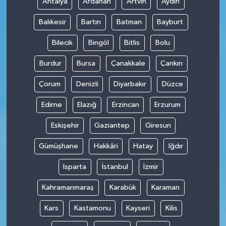
Antalya
Ardahan
Artvin
Aydın
Balıkesir
Bartın
Batman
Bayburt
Bilecik
Bingöl
Bitlis
Bolu
Burdur
Bursa
Çanakkale
Çankırı
Çorum
Denizli
Diyarbakır
Düzce
Edirne
Elazığ
Erzincan
Erzurum
Eskişehir
Gaziantep
Giresun
Gümüşhane
Hakkâri
Hatay
Iğdır
Isparta
İstanbul
İzmir
Kahramanmaraş
Karabük
Karaman
Kars
Kastamonu
Kayseri
Kilis