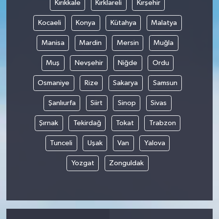
Kırıkkale
Kırklareli
Kırşehir
Kocaeli
Konya
Kütahya
Malatya
Manisa
Mardin
Mersin
Muğla
Muş
Nevşehir
Niğde
Ordu
Osmaniye
Rize
Sakarya
Samsun
Şanlıurfa
Siirt
Sinop
Sivas
Şırnak
Tekirdağ
Tokat
Trabzon
Tunceli
Uşak
Van
Yalova
Yozgat
Zonguldak