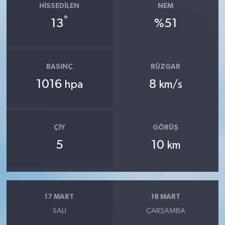
HISSEDILEN
NEM
°
13
%51
BASINÇ
RÜZGAR
1016
8
hpa
km/s
ÇIY
GÖRÜŞ
5
10
km
17 MART
18 MART
SALI
ÇARŞAMBA