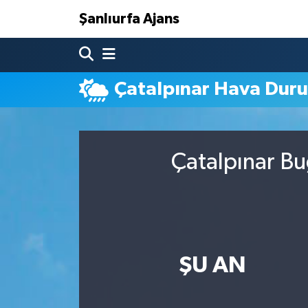
Şanlıurfa Ajans
Nöbetçi Eczaneler
Çatalpınar Hava Dur
Hava Durumu
Namaz Vakitleri
Çatalpınar Bu
Trafik Durumu
Süper Lig Puan Durumu ve Fikstür
Tüm Manşetler
ŞU AN
Son Dakika Haberleri
Haber Arşivi