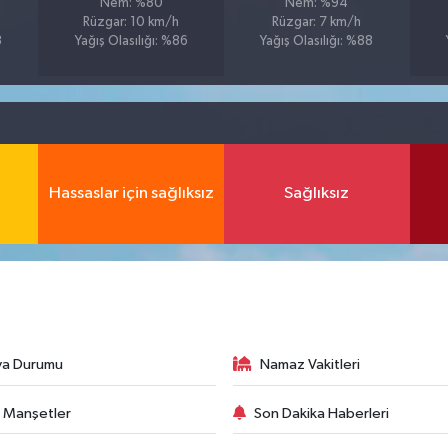
Nem: %80
Nem: %94
Rüzgar: 10 km/h
Rüzgar: 7 km/h
3
Yağış Olasılığı: %86
Yağış Olasılığı: %88
Hassaslar için sağlıksız
Sağlıksız
va Durumu
Namaz Vakitleri
 Manşetler
Son Dakika Haberleri