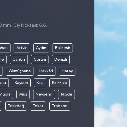
 0 mm, Çiy Noktası: 6.6,
3
ahan
Artvin
Aydın
Balıkesir
le
Çankırı
Çorum
Denizli
Gümüşhane
Hakkâri
Hatay
onu
Kayseri
Kilis
Kırıkkale
Muğla
Muş
Nevşehir
Niğde
Tekirdağ
Tokat
Trabzon