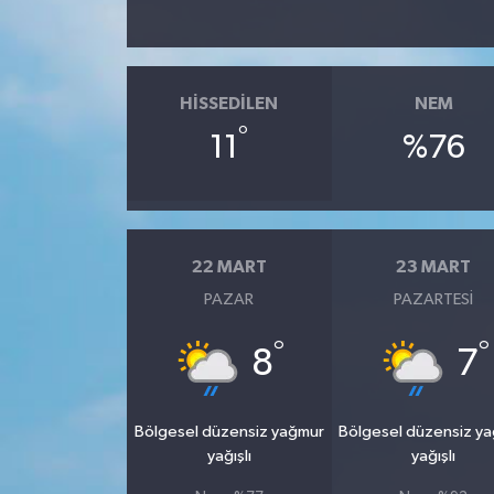
HISSEDILEN
NEM
°
11
%76
22 MART
23 MART
PAZAR
PAZARTESI
°
°
8
7
Bölgesel düzensiz yağmur
Bölgesel düzensiz y
yağışlı
yağışlı