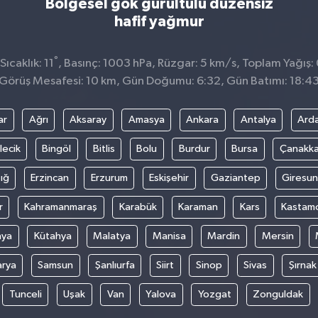
Bölgesel gök gürültülü düzensiz
hafif yağmur
°
ıcaklık: 11
, Basınç: 1003 hPa, Rüzgar: 5 km/s, Toplam Yağış:
Görüş Mesafesi: 10 km, Gün Doğumu: 6:32, Gün Batımı: 18:4
ar
Ağrı
Aksaray
Amasya
Ankara
Antalya
Ard
lecik
Bingöl
Bitlis
Bolu
Burdur
Bursa
Çanakka
ığ
Erzincan
Erzurum
Eskişehir
Gaziantep
Giresun
r
Kahramanmaraş
Karabük
Karaman
Kars
Kastam
nya
Kütahya
Malatya
Manisa
Mardin
Mersin
arya
Samsun
Şanlıurfa
Siirt
Sinop
Sivas
Şırnak
Tunceli
Uşak
Van
Yalova
Yozgat
Zonguldak