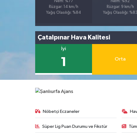
Nem: %77
Nem: %92
Rüzgar: 14 km/h
Rüzgar: 9 km/h
Yağış Olasılığı: %84
Yağış Olasılığı: %8
Çatalpınar Hava Kalitesi
İyi
1
Orta
Nöbetçi Eczaneler
Ha
Süper Lig Puan Durumu ve Fikstür
Tüm