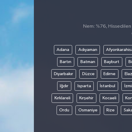
Nem: %76, Hissedilen S
Adana
Adıyaman
Afyonkarahis
Bartın
Batman
Bayburt
Bi
Diyarbakır
Düzce
Edirne
Elaz
Iğdır
Isparta
İstanbul
İzmi
Kırklareli
Kırşehir
Kocaeli
Ko
Ordu
Osmaniye
Rize
Sak