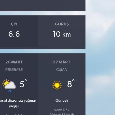
ÇIY
GÖRÜŞ
6.6
10
km
26 MART
27 MART
PERŞEMBE
CUMA
°
°
5
8
esel düzensiz yağmur
Güneşli
yağışlı
Nem: %67