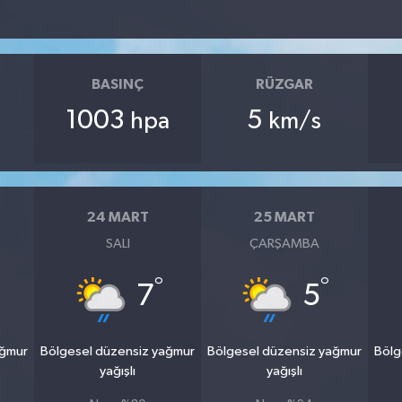
BASINÇ
RÜZGAR
1003
5
hpa
km/s
24 MART
25 MART
SALI
ÇARŞAMBA
°
°
7
5
ağmur
Bölgesel düzensiz yağmur
Bölgesel düzensiz yağmur
Bölg
yağışlı
yağışlı