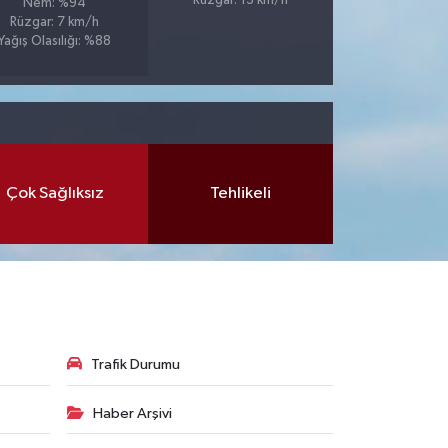
Rüzgar: 13 km/h
Nem: %94
Rüzgar: 7 km/h
Yağış Olasılığı: %88
Çok Sağlıksız
Tehlikeli
Trafik Durumu
Haber Arşivi