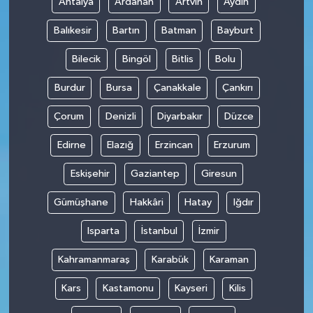
Antalya
Ardahan
Artvin
Aydın
Balıkesir
Bartın
Batman
Bayburt
Bilecik
Bingöl
Bitlis
Bolu
Burdur
Bursa
Çanakkale
Çankırı
Çorum
Denizli
Diyarbakır
Düzce
Edirne
Elazığ
Erzincan
Erzurum
Eskişehir
Gaziantep
Giresun
Gümüşhane
Hakkâri
Hatay
Iğdır
Isparta
İstanbul
İzmir
Kahramanmaraş
Karabük
Karaman
Kars
Kastamonu
Kayseri
Kilis