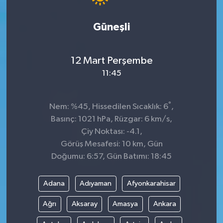
Güneşli
12 Mart Perşembe
11:45
°
Nem: %45, Hissedilen Sıcaklık: 6
,
Basınç: 1021 hPa, Rüzgar: 6 km/s,
Çiy Noktası: -4.1,
Görüş Mesafesi: 10 km, Gün
Doğumu: 6:57, Gün Batımı: 18:45
Adana
Adıyaman
Afyonkarahisar
Ağrı
Aksaray
Amasya
Ankara