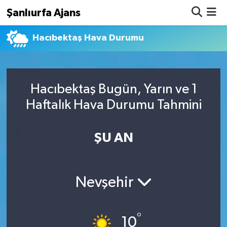
Şanlıurfa Ajans
Hacıbektaş Hava Durumu
Nöbetçi Eczaneler
Hava Durumu
Hacıbektaş Bugün, Yarın ve 1
Namaz Vakitleri
Haftalık Hava Durumu Tahmini
Trafik Durumu
ŞU AN
Süper Lig Puan Durumu ve Fikstür
Tüm Manşetler
Nevşehir
Son Dakika Haberleri
°
Haber Arşivi
10