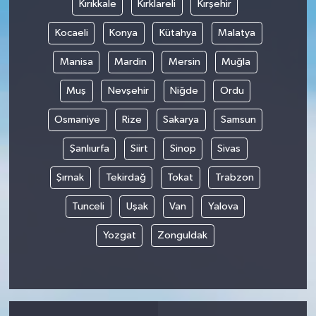
Kırıkkale
Kırklareli
Kırşehir
Kocaeli
Konya
Kütahya
Malatya
Manisa
Mardin
Mersin
Muğla
Muş
Nevşehir
Niğde
Ordu
Osmaniye
Rize
Sakarya
Samsun
Şanlıurfa
Siirt
Sinop
Sivas
Şırnak
Tekirdağ
Tokat
Trabzon
Tunceli
Uşak
Van
Yalova
Yozgat
Zonguldak