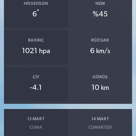
HISSEDILEN
NEM
°
6
%45
BASINÇ
RÜZGAR
1021
6
hpa
km/s
ÇIY
GÖRÜŞ
-4.1
10
km
13 MART
14 MART
CUMA
CUMARTESI