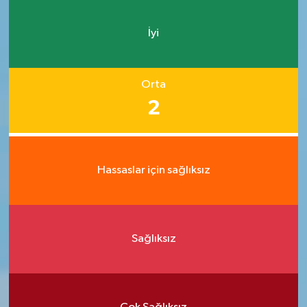
İyi
Orta
2
Hassaslar için sağlıksız
Sağlıksız