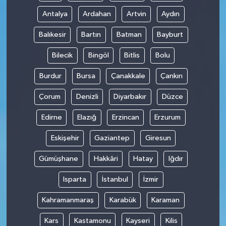
Antalya
Ardahan
Artvin
Aydın
Balıkesir
Bartın
Batman
Bayburt
Bilecik
Bingöl
Bitlis
Bolu
Burdur
Bursa
Çanakkale
Çankırı
Çorum
Denizli
Diyarbakır
Düzce
Edirne
Elazığ
Erzincan
Erzurum
Eskişehir
Gaziantep
Giresun
Gümüşhane
Hakkâri
Hatay
Iğdır
Isparta
İstanbul
İzmir
Kahramanmaraş
Karabük
Karaman
Kars
Kastamonu
Kayseri
Kilis