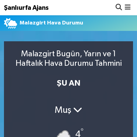
Şanlıurfa Ajans
Malazgirt Hava Durumu
Nöbetçi Eczaneler
Hava Durumu
Malazgirt Bugün, Yarın ve 1
Namaz Vakitleri
Haftalık Hava Durumu Tahmini
Trafik Durumu
ŞU AN
Süper Lig Puan Durumu ve Fikstür
Tüm Manşetler
Muş
Son Dakika Haberleri
°
Haber Arşivi
4