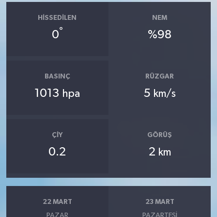
HISSEDILEN
NEM
°
0
%98
BASINÇ
RÜZGAR
1013
5
hpa
km/s
ÇIY
GÖRÜŞ
0.2
2
km
22 MART
23 MART
PAZAR
PAZARTESI