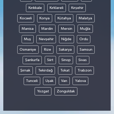
Kırıkkale
Kırklareli
Kırşehir
Kocaeli
Konya
Kütahya
Malatya
Manisa
Mardin
Mersin
Muğla
Muş
Nevşehir
Niğde
Ordu
Osmaniye
Rize
Sakarya
Samsun
Şanlıurfa
Siirt
Sinop
Sivas
Şırnak
Tekirdağ
Tokat
Trabzon
Tunceli
Uşak
Van
Yalova
Yozgat
Zonguldak