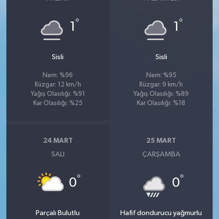
°
°
1
1
Sisli
Sisli
Nem: %96
Nem: %95
Rüzgar: 12 km/h
Rüzgar: 9 km/h
Yağış Olasılığı: %91
Yağış Olasılığı: %89
Kar Olasılığı: %25
Kar Olasılığı: %18
24 MART
25 MART
SALI
ÇARŞAMBA
°
°
0
0
Parçalı Bulutlu
Hafif dondurucu yağmurlu