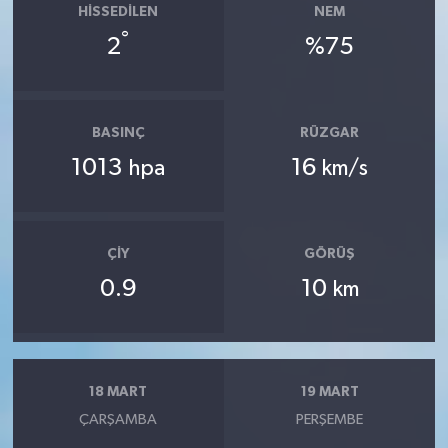
HISSEDILEN
NEM
°
2
%75
BASINÇ
RÜZGAR
1013
16
hpa
km/s
ÇIY
GÖRÜŞ
0.9
10
km
18 MART
19 MART
ÇARŞAMBA
PERŞEMBE