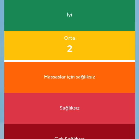
İyi
Orta
2
Hassaslar için sağlıksız
Sağlıksız