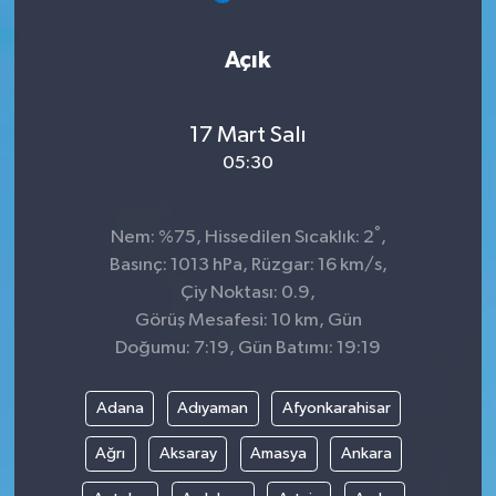
Açık
17 Mart Salı
05:30
°
Nem: %75, Hissedilen Sıcaklık: 2
,
Basınç: 1013 hPa, Rüzgar: 16 km/s,
Çiy Noktası: 0.9,
Görüş Mesafesi: 10 km, Gün
Doğumu: 7:19, Gün Batımı: 19:19
Adana
Adıyaman
Afyonkarahisar
Ağrı
Aksaray
Amasya
Ankara