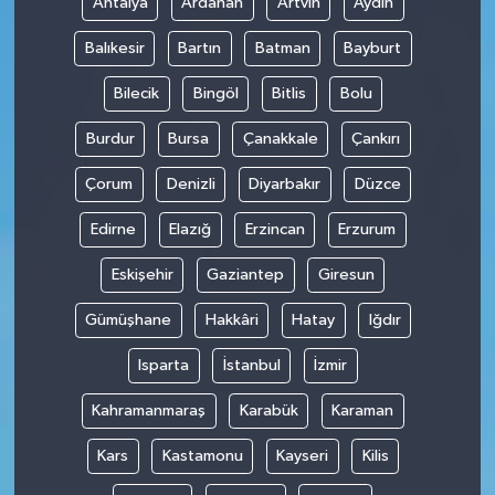
Antalya
Ardahan
Artvin
Aydın
Balıkesir
Bartın
Batman
Bayburt
Bilecik
Bingöl
Bitlis
Bolu
Burdur
Bursa
Çanakkale
Çankırı
Çorum
Denizli
Diyarbakır
Düzce
Edirne
Elazığ
Erzincan
Erzurum
Eskişehir
Gaziantep
Giresun
Gümüşhane
Hakkâri
Hatay
Iğdır
Isparta
İstanbul
İzmir
Kahramanmaraş
Karabük
Karaman
Kars
Kastamonu
Kayseri
Kilis