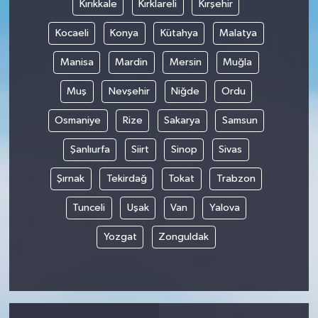
Kırıkkale
Kırklareli
Kırşehir
Kocaeli
Konya
Kütahya
Malatya
Manisa
Mardin
Mersin
Muğla
Muş
Nevşehir
Niğde
Ordu
Osmaniye
Rize
Sakarya
Samsun
Şanlıurfa
Siirt
Sinop
Sivas
Şırnak
Tekirdağ
Tokat
Trabzon
Tunceli
Uşak
Van
Yalova
Yozgat
Zonguldak