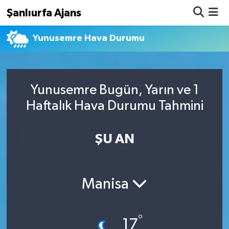
Şanlıurfa Ajans
Yunusemre Hava Durumu
Nöbetçi Eczaneler
Hava Durumu
Yunusemre Bugün, Yarın ve 1
Namaz Vakitleri
Haftalık Hava Durumu Tahmini
Trafik Durumu
ŞU AN
Süper Lig Puan Durumu ve Fikstür
Tüm Manşetler
Manisa
Son Dakika Haberleri
°
Haber Arşivi
17