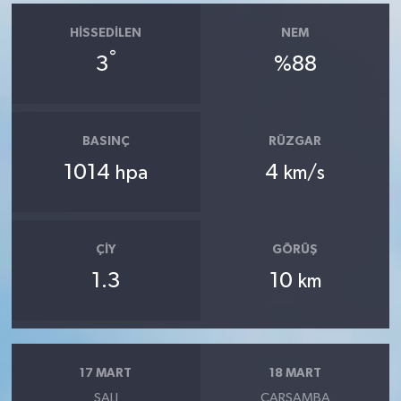
HISSEDILEN
NEM
°
3
%88
BASINÇ
RÜZGAR
1014
4
hpa
km/s
ÇIY
GÖRÜŞ
1.3
10
km
17 MART
18 MART
SALI
ÇARŞAMBA