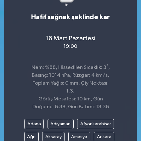
Hafif sağnak şeklinde kar
16 Mart Pazartesi
19:00
°
Nem: %88, Hissedilen Sıcaklık: 3
,
Basınç: 1014 hPa, Rüzgar: 4 km/s,
Toplam Yağış: 0 mm, Çiy Noktası:
1.3,
Görüş Mesafesi: 10 km, Gün
Doğumu: 6:38, Gün Batımı: 18:36
Adana
Adıyaman
Afyonkarahisar
Ağrı
Aksaray
Amasya
Ankara