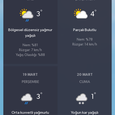
°
°
3
4
Bölgesel düzensiz yağmur
Parçalı Bulutlu
yağışlı
Nem: %78
Rüzgar: 14 km/h
Nem: %81
Rüzgar: 7 km/h
Yağış Olasılığı: %88
19 MART
20 MART
PERŞEMBE
CUMA
°
°
3
1
Orta kuvvetli yağmurlu
Yoğun kar yağışlı