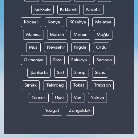
Kırıkkale
Kırklareli
Kırşehir
Kocaeli
Konya
Kütahya
Malatya
Manisa
Mardin
Mersin
Muğla
Muş
Nevşehir
Niğde
Ordu
Osmaniye
Rize
Sakarya
Samsun
Şanlıurfa
Siirt
Sinop
Sivas
Şırnak
Tekirdağ
Tokat
Trabzon
Tunceli
Uşak
Van
Yalova
Yozgat
Zonguldak