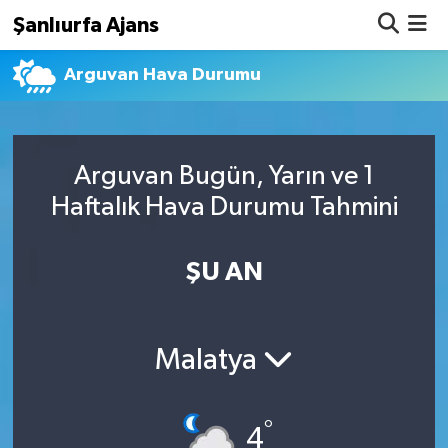
Şanlıurfa Ajans
Arguvan Hava Durumu
Nöbetçi Eczaneler
Hava Durumu
Arguvan Bugün, Yarın ve 1
Namaz Vakitleri
Haftalık Hava Durumu Tahmini
Trafik Durumu
ŞU AN
Süper Lig Puan Durumu ve Fikstür
Tüm Manşetler
Malatya
Son Dakika Haberleri
°
Haber Arşivi
4