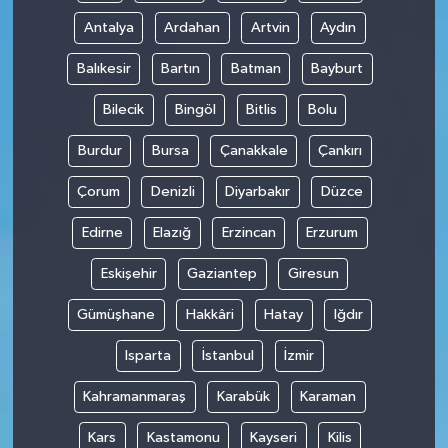
Antalya
Ardahan
Artvin
Aydın
Balıkesir
Bartın
Batman
Bayburt
Bilecik
Bingöl
Bitlis
Bolu
Burdur
Bursa
Çanakkale
Çankırı
Çorum
Denizli
Diyarbakır
Düzce
Edirne
Elazığ
Erzincan
Erzurum
Eskişehir
Gaziantep
Giresun
Gümüşhane
Hakkâri
Hatay
Iğdır
Isparta
İstanbul
İzmir
Kahramanmaraş
Karabük
Karaman
Kars
Kastamonu
Kayseri
Kilis