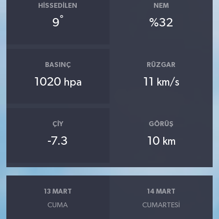
HISSEDILEN
NEM
°
9
%32
BASINÇ
RÜZGAR
1020
11
hpa
km/s
ÇIY
GÖRÜŞ
-7.3
10
km
13 MART
14 MART
CUMA
CUMARTESI