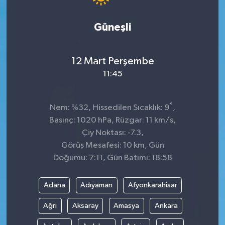
Güneşli
12 Mart Perşembe
11:45
°
Nem: %32, Hissedilen Sıcaklık: 9
,
Basınç: 1020 hPa, Rüzgar: 11 km/s,
Çiy Noktası: -7.3,
Görüş Mesafesi: 10 km, Gün
Doğumu: 7:11, Gün Batımı: 18:58
Adana
Adıyaman
Afyonkarahisar
Ağrı
Aksaray
Amasya
Ankara