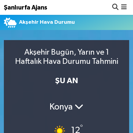
Şanlıurfa Ajans
Akşehir Hava Durumu
Nöbetçi Eczaneler
Hava Durumu
Akşehir Bugün, Yarın ve 1
Namaz Vakitleri
Haftalık Hava Durumu Tahmini
Trafik Durumu
ŞU AN
Süper Lig Puan Durumu ve Fikstür
Tüm Manşetler
Konya
Son Dakika Haberleri
°
Haber Arşivi
12