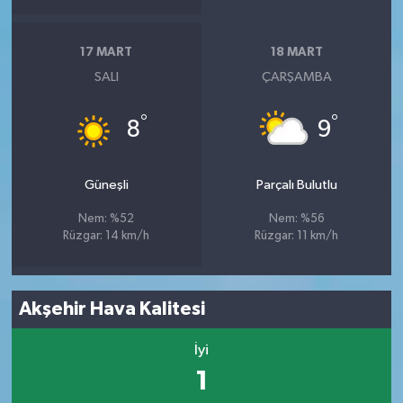
17 MART
18 MART
SALI
ÇARŞAMBA
°
°
8
9
Güneşli
Parçalı Bulutlu
Nem: %52
Nem: %56
Rüzgar: 14 km/h
Rüzgar: 11 km/h
Akşehir Hava Kalitesi
İyi
1