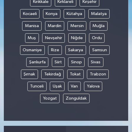
Kırıkkale
Kırklareli
Kırşehir
Kocaeli
Konya
Kütahya
Malatya
Manisa
Mardin
Mersin
Muğla
Muş
Nevşehir
Niğde
Ordu
Osmaniye
Rize
Sakarya
Samsun
Şanlıurfa
Siirt
Sinop
Sivas
Şırnak
Tekirdağ
Tokat
Trabzon
Tunceli
Uşak
Van
Yalova
Yozgat
Zonguldak