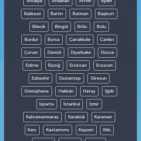
Antalya
Ardahan
Artvin
Aydın
Balıkesir
Bartın
Batman
Bayburt
Bilecik
Bingöl
Bitlis
Bolu
Burdur
Bursa
Çanakkale
Çankırı
Çorum
Denizli
Diyarbakır
Düzce
Edirne
Elazığ
Erzincan
Erzurum
Eskişehir
Gaziantep
Giresun
Gümüşhane
Hakkâri
Hatay
Iğdır
Isparta
İstanbul
İzmir
Kahramanmaraş
Karabük
Karaman
Kars
Kastamonu
Kayseri
Kilis