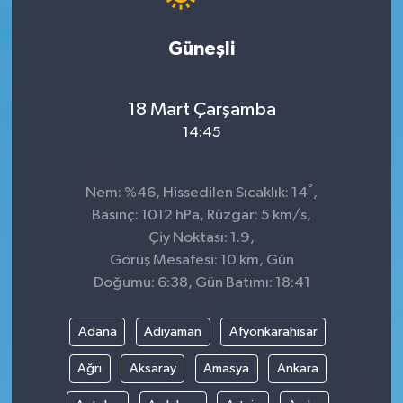
Güneşli
18 Mart Çarşamba
14:45
°
Nem: %46, Hissedilen Sıcaklık: 14
,
Basınç: 1012 hPa, Rüzgar: 5 km/s,
Çiy Noktası: 1.9,
Görüş Mesafesi: 10 km, Gün
Doğumu: 6:38, Gün Batımı: 18:41
Adana
Adıyaman
Afyonkarahisar
Ağrı
Aksaray
Amasya
Ankara