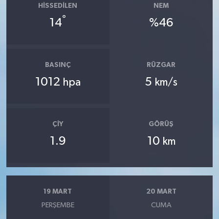
HISSEDILEN
NEM
°
14
%46
BASINÇ
RÜZGAR
1012
5
hpa
km/s
ÇIY
GÖRÜŞ
1.9
10
km
19 MART
20 MART
PERŞEMBE
CUMA