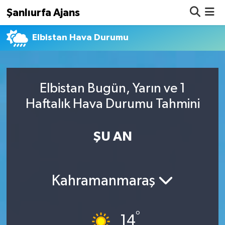
Şanlıurfa Ajans
Elbistan Hava Durumu
Nöbetçi Eczaneler
Hava Durumu
Elbistan Bugün, Yarın ve 1
Namaz Vakitleri
Haftalık Hava Durumu Tahmini
Trafik Durumu
ŞU AN
Süper Lig Puan Durumu ve Fikstür
Tüm Manşetler
Kahramanmaraş
Son Dakika Haberleri
°
Haber Arşivi
14