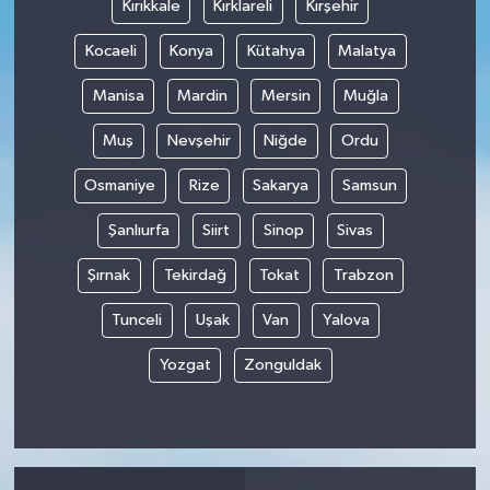
Kırıkkale
Kırklareli
Kırşehir
Kocaeli
Konya
Kütahya
Malatya
Manisa
Mardin
Mersin
Muğla
Muş
Nevşehir
Niğde
Ordu
Osmaniye
Rize
Sakarya
Samsun
Şanlıurfa
Siirt
Sinop
Sivas
Şırnak
Tekirdağ
Tokat
Trabzon
Tunceli
Uşak
Van
Yalova
Yozgat
Zonguldak