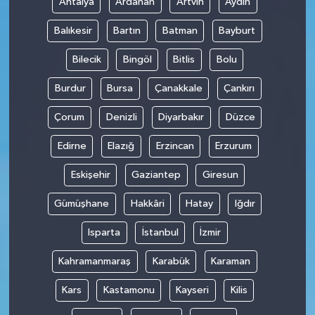
Antalya
Ardahan
Artvin
Aydın
Balıkesir
Bartın
Batman
Bayburt
Bilecik
Bingöl
Bitlis
Bolu
Burdur
Bursa
Çanakkale
Çankırı
Çorum
Denizli
Diyarbakır
Düzce
Edirne
Elazığ
Erzincan
Erzurum
Eskişehir
Gaziantep
Giresun
Gümüşhane
Hakkâri
Hatay
Iğdır
Isparta
İstanbul
İzmir
Kahramanmaraş
Karabük
Karaman
Kars
Kastamonu
Kayseri
Kilis