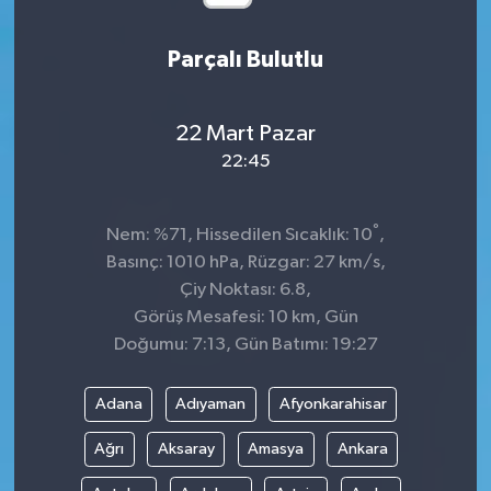
Parçalı Bulutlu
22 Mart Pazar
22:45
°
Nem: %71, Hissedilen Sıcaklık: 10
,
Basınç: 1010 hPa, Rüzgar: 27 km/s,
Çiy Noktası: 6.8,
Görüş Mesafesi: 10 km, Gün
Doğumu: 7:13, Gün Batımı: 19:27
Adana
Adıyaman
Afyonkarahisar
Ağrı
Aksaray
Amasya
Ankara