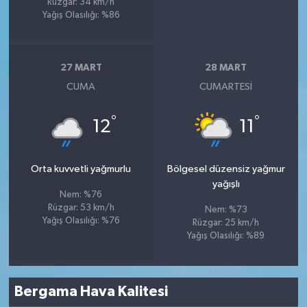
Rüzgar: 34 km/h
Yağış Olasılığı: %86
27 MART
28 MART
CUMA
CUMARTESI
°
°
12
11
Orta kuvvetli yağmurlu
Bölgesel düzensiz yağmur
yağışlı
Nem: %76
Rüzgar: 53 km/h
Nem: %73
Yağış Olasılığı: %76
Rüzgar: 25 km/h
Yağış Olasılığı: %89
Bergama Hava Kalitesi