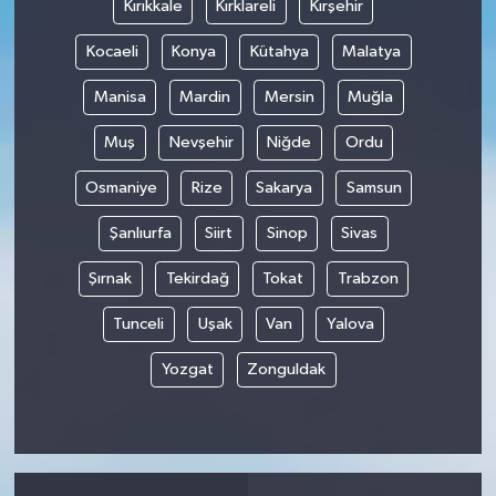
Kırıkkale
Kırklareli
Kırşehir
Kocaeli
Konya
Kütahya
Malatya
Manisa
Mardin
Mersin
Muğla
Muş
Nevşehir
Niğde
Ordu
Osmaniye
Rize
Sakarya
Samsun
Şanlıurfa
Siirt
Sinop
Sivas
Şırnak
Tekirdağ
Tokat
Trabzon
Tunceli
Uşak
Van
Yalova
Yozgat
Zonguldak