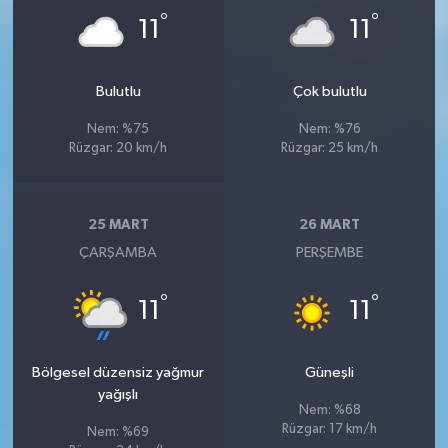
°
°
11
11
Bulutlu
Çok bulutlu
Nem: %75
Nem: %76
Rüzgar: 20 km/h
Rüzgar: 25 km/h
25 MART
26 MART
ÇARŞAMBA
PERŞEMBE
°
°
11
11
Bölgesel düzensiz yağmur
Güneşli
yağışlı
Nem: %68
Rüzgar: 17 km/h
Nem: %69