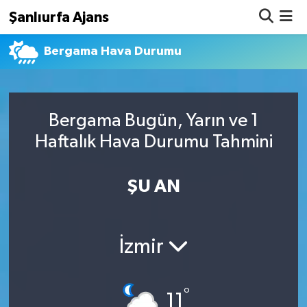
Şanlıurfa Ajans
Bergama Hava Durumu
Nöbetçi Eczaneler
Hava Durumu
Bergama Bugün, Yarın ve 1
Namaz Vakitleri
Haftalık Hava Durumu Tahmini
Trafik Durumu
ŞU AN
Süper Lig Puan Durumu ve Fikstür
Tüm Manşetler
İzmir
Son Dakika Haberleri
°
Haber Arşivi
11