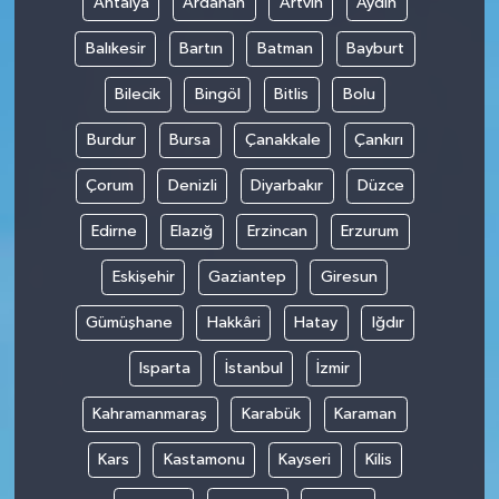
Antalya
Ardahan
Artvin
Aydın
Balıkesir
Bartın
Batman
Bayburt
Bilecik
Bingöl
Bitlis
Bolu
Burdur
Bursa
Çanakkale
Çankırı
Çorum
Denizli
Diyarbakır
Düzce
Edirne
Elazığ
Erzincan
Erzurum
Eskişehir
Gaziantep
Giresun
Gümüşhane
Hakkâri
Hatay
Iğdır
Isparta
İstanbul
İzmir
Kahramanmaraş
Karabük
Karaman
Kars
Kastamonu
Kayseri
Kilis