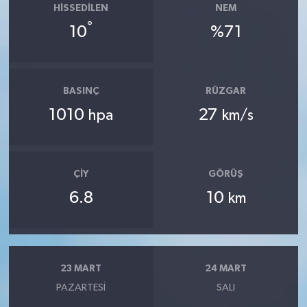
HISSEDILEN
NEM
°
10
%71
BASINÇ
RÜZGAR
1010
27
hpa
km/s
ÇIY
GÖRÜŞ
6.8
10
km
23 MART
24 MART
PAZARTESI
SALI