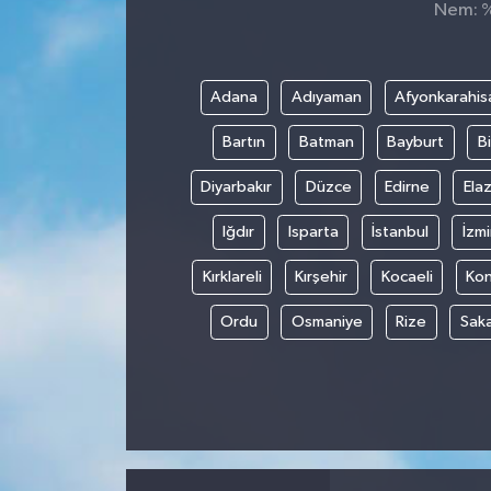
Nem: %,
Adana
Adıyaman
Afyonkarahis
Bartın
Batman
Bayburt
Bi
Diyarbakır
Düzce
Edirne
Elaz
Iğdır
Isparta
İstanbul
İzmi
Kırklareli
Kırşehir
Kocaeli
Ko
Ordu
Osmaniye
Rize
Sak