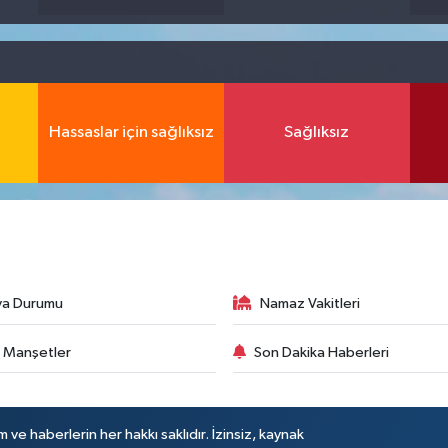
Hassaslar için sağlıksız
Sağlıksız
va Durumu
Namaz Vakitleri
 Manşetler
Son Dakika Haberleri
 ve haberlerin her hakkı saklıdır. İzinsiz, kaynak