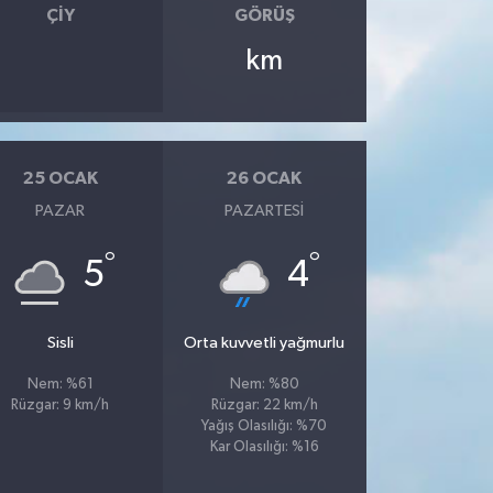
ÇIY
GÖRÜŞ
km
25 OCAK
26 OCAK
PAZAR
PAZARTESI
°
°
5
4
Sisli
Orta kuvvetli yağmurlu
Nem: %61
Nem: %80
Rüzgar: 9 km/h
Rüzgar: 22 km/h
Yağış Olasılığı: %70
Kar Olasılığı: %16