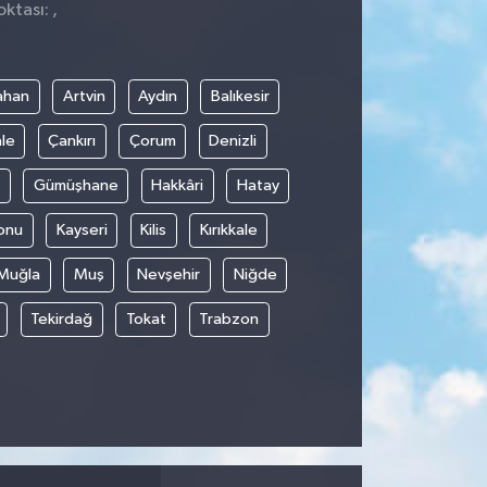
ktası: ,
ahan
Artvin
Aydın
Balıkesir
le
Çankırı
Çorum
Denizli
Gümüşhane
Hakkâri
Hatay
onu
Kayseri
Kilis
Kırıkkale
Muğla
Muş
Nevşehir
Niğde
Tekirdağ
Tokat
Trabzon