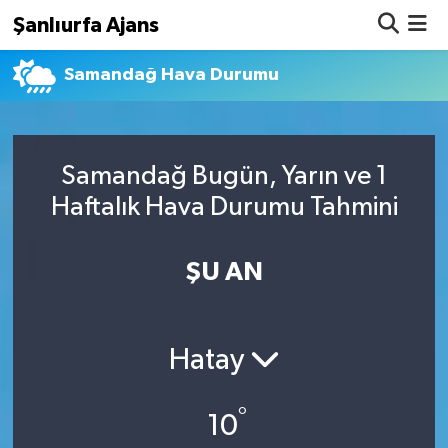
Şanlıurfa Ajans
Samandağ Hava Durumu
Nöbetçi Eczaneler
Hava Durumu
Samandağ Bugün, Yarın ve 1
Namaz Vakitleri
Haftalık Hava Durumu Tahmini
Trafik Durumu
ŞU AN
Süper Lig Puan Durumu ve Fikstür
Tüm Manşetler
Hatay
Son Dakika Haberleri
°
10
Haber Arşivi