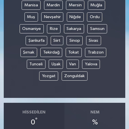
Manisa
Mardin
Mersin
Muğla
Muş
Nevşehir
Niğde
Ordu
Osmaniye
Rize
Sakarya
Samsun
Şanlıurfa
Siirt
Sinop
Sivas
Şırnak
Tekirdağ
Tokat
Trabzon
Tunceli
Uşak
Van
Yalova
Yozgat
Zonguldak
HISSEDILEN
NEM
°
0
%