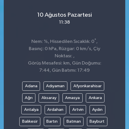
10 Ağustos Pazartesi
11:38
°
Nem: %, Hissedilen Sıcaklık: 0
,
Basınç: 0 hPa, Rüzgar: 0 km/s, Çiy
Noktası: ,
Görüş Mesafesi: km, Gün Doğumu:
7:44, Gün Batımı: 17:49
Adana
Adıyaman
Afyonkarahisar
Ağrı
Aksaray
Amasya
Ankara
Antalya
Ardahan
Artvin
Aydın
Balıkesir
Bartın
Batman
Bayburt