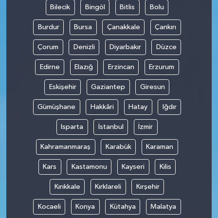
Bilecik
Bingöl
Bitlis
Bolu
Burdur
Bursa
Çanakkale
Çankırı
Çorum
Denizli
Diyarbakır
Düzce
Edirne
Elazığ
Erzincan
Erzurum
Eskişehir
Gaziantep
Giresun
Gümüşhane
Hakkâri
Hatay
Iğdır
Isparta
İstanbul
İzmir
Kahramanmaraş
Karabük
Karaman
Kars
Kastamonu
Kayseri
Kilis
Kırıkkale
Kırklareli
Kırşehir
Kocaeli
Konya
Kütahya
Malatya