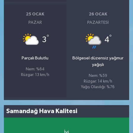
25 OCAK
26 OCAK
PAZAR
PAZARTESI
°
°
3
4
Parçalı Bulutlu
Bölgesel düzensiz yağmur
yağışlı
Nem: %64
Rüzgar: 13 km/h
Nem: %59
Rüzgar: 14 km/h
Yağış Olasılığı: %76
Samandağ Hava Kalitesi
İyi