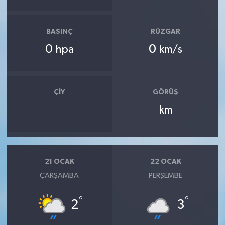
BASINÇ
RÜZGAR
0
0
hpa
km/s
ÇIY
GÖRÜŞ
km
21 OCAK
22 OCAK
ÇARŞAMBA
PERŞEMBE
°
°
2
3