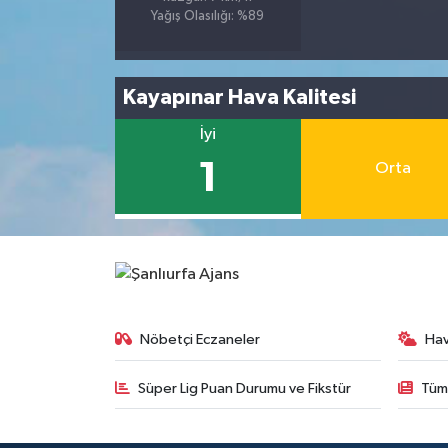
Yağış Olasılığı: %89
Kayapınar Hava Kalitesi
İyi
1
Orta
Nöbetçi Eczaneler
Ha
Süper Lig Puan Durumu ve Fikstür
Tüm