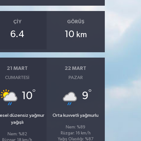
ÇIY
GÖRÜŞ
6.4
10
km
21 MART
22 MART
CUMARTESI
PAZAR
°
°
10
9
esel düzensiz yağmur
Orta kuvvetli yağmurlu
yağışlı
Nem: %89
Rüzgar: 16 km/h
Nem: %82
Yağış Olasılığı: %87
Rüzgar: 18 km/h