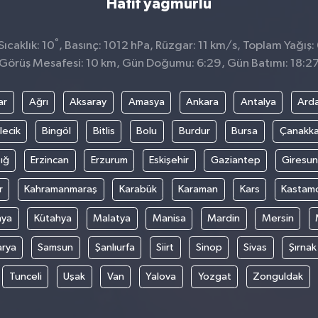
Hafif yağmurlu
°
ıcaklık: 10
, Basınç: 1012 hPa, Rüzgar: 11 km/s, Toplam Yağış:
Görüş Mesafesi: 10 km, Gün Doğumu: 6:29, Gün Batımı: 18:2
ar
Ağrı
Aksaray
Amasya
Ankara
Antalya
Ard
lecik
Bingöl
Bitlis
Bolu
Burdur
Bursa
Çanakka
ığ
Erzincan
Erzurum
Eskişehir
Gaziantep
Giresun
r
Kahramanmaraş
Karabük
Karaman
Kars
Kastam
nya
Kütahya
Malatya
Manisa
Mardin
Mersin
arya
Samsun
Şanlıurfa
Siirt
Sinop
Sivas
Şırnak
Tunceli
Uşak
Van
Yalova
Yozgat
Zonguldak