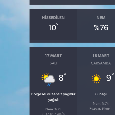
HISSEDILEN
NEM
°
10
%76
17 MART
18 MART
SALI
ÇARŞAMBA
°
°
8
9
Bölgesel düzensiz yağmur
Güneşli
yağışlı
Nem: %74
Rüzgar: 9 km/h
Nem: %79
Rüzgar: 7 km/h