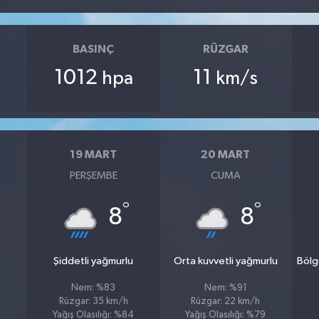
BASINÇ
RÜZGAR
1012
11
hpa
km/s
19 MART
20 MART
PERŞEMBE
CUMA
°
°
8
8
Şiddetli yağmurlu
Orta kuvvetli yağmurlu
Bölg
Nem: %83
Nem: %91
Rüzgar: 35 km/h
Rüzgar: 22 km/h
Yağış Olasılığı: %84
Yağış Olasılığı: %79