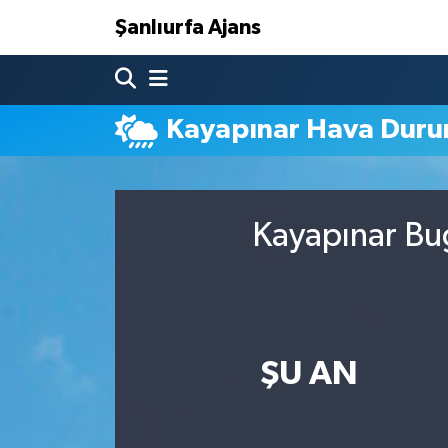
Şanlıurfa Ajans
Nöbetçi Eczaneler
Kayapınar Hava Dur
Hava Durumu
Namaz Vakitleri
Kayapınar Bug
Trafik Durumu
Süper Lig Puan Durumu ve Fikstür
Tüm Manşetler
ŞU AN
Son Dakika Haberleri
Haber Arşivi