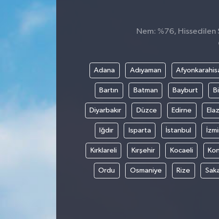
Nem: %76, Hissedilen S
Adana
Adıyaman
Afyonkarahis
Bartın
Batman
Bayburt
Bi
Diyarbakır
Düzce
Edirne
Elaz
Iğdır
Isparta
İstanbul
İzmi
Kırklareli
Kırşehir
Kocaeli
Ko
Ordu
Osmaniye
Rize
Sak