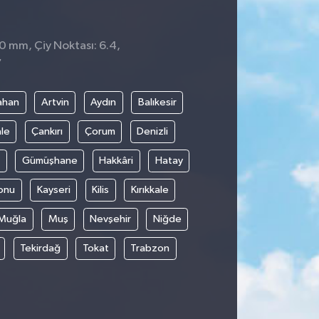
 0 mm, Çiy Noktası: 6.4,
7
ahan
Artvin
Aydın
Balıkesir
le
Çankırı
Çorum
Denizli
Gümüşhane
Hakkâri
Hatay
onu
Kayseri
Kilis
Kırıkkale
Muğla
Muş
Nevşehir
Niğde
Tekirdağ
Tokat
Trabzon