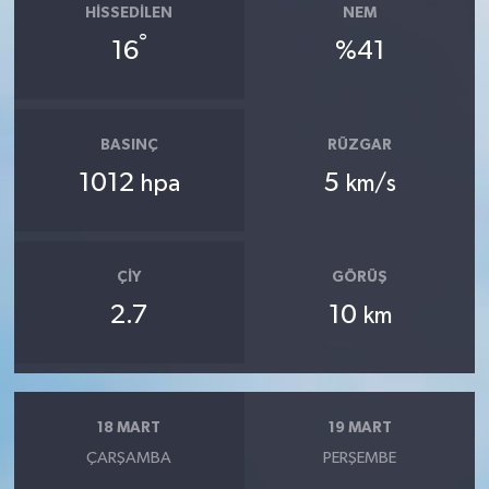
HISSEDILEN
NEM
°
16
%41
BASINÇ
RÜZGAR
1012
5
hpa
km/s
ÇIY
GÖRÜŞ
2.7
10
km
18 MART
19 MART
ÇARŞAMBA
PERŞEMBE