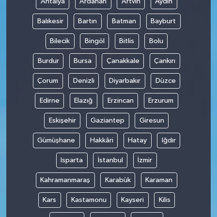
Antalya
Ardahan
Artvin
Aydın
Balıkesir
Bartın
Batman
Bayburt
Bilecik
Bingöl
Bitlis
Bolu
Burdur
Bursa
Çanakkale
Çankırı
Çorum
Denizli
Diyarbakır
Düzce
Edirne
Elazığ
Erzincan
Erzurum
Eskişehir
Gaziantep
Giresun
Gümüşhane
Hakkâri
Hatay
Iğdır
Isparta
İstanbul
İzmir
Kahramanmaraş
Karabük
Karaman
Kars
Kastamonu
Kayseri
Kilis