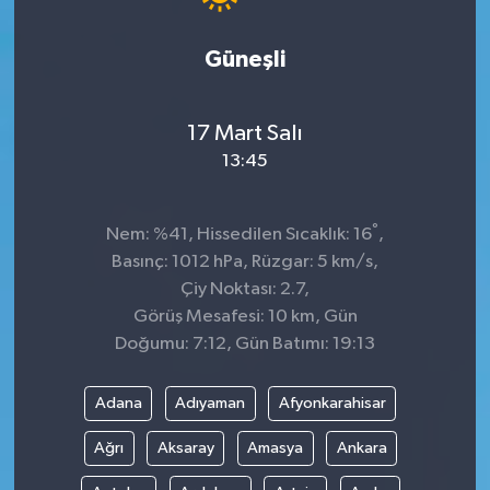
Güneşli
17 Mart Salı
13:45
°
Nem: %41, Hissedilen Sıcaklık: 16
,
Basınç: 1012 hPa, Rüzgar: 5 km/s,
Çiy Noktası: 2.7,
Görüş Mesafesi: 10 km, Gün
Doğumu: 7:12, Gün Batımı: 19:13
Adana
Adıyaman
Afyonkarahisar
Ağrı
Aksaray
Amasya
Ankara