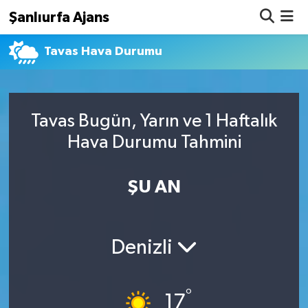
Şanlıurfa Ajans
Tavas Hava Durumu
Nöbetçi Eczaneler
Hava Durumu
Tavas Bugün, Yarın ve 1 Haftalık
Namaz Vakitleri
Hava Durumu Tahmini
Trafik Durumu
ŞU AN
Süper Lig Puan Durumu ve Fikstür
Tüm Manşetler
Denizli
Son Dakika Haberleri
°
Haber Arşivi
17