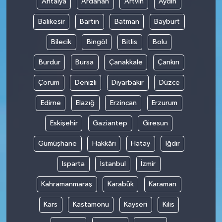
Antalya
Ardahan
Artvin
Aydın
Balıkesir
Bartın
Batman
Bayburt
Bilecik
Bingöl
Bitlis
Bolu
Burdur
Bursa
Çanakkale
Çankırı
Çorum
Denizli
Diyarbakır
Düzce
Edirne
Elazığ
Erzincan
Erzurum
Eskişehir
Gaziantep
Giresun
Gümüşhane
Hakkâri
Hatay
Iğdır
Isparta
İstanbul
İzmir
Kahramanmaraş
Karabük
Karaman
Kars
Kastamonu
Kayseri
Kilis