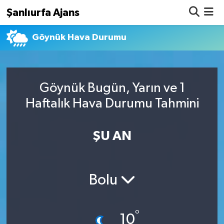
Şanlıurfa Ajans
Göynük Hava Durumu
Nöbetçi Eczaneler
Hava Durumu
Göynük Bugün, Yarın ve 1
Namaz Vakitleri
Haftalık Hava Durumu Tahmini
Trafik Durumu
ŞU AN
Süper Lig Puan Durumu ve Fikstür
Tüm Manşetler
Bolu
Son Dakika Haberleri
°
Haber Arşivi
10