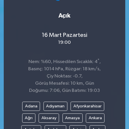
Açık
16 Mart Pazartesi
19:00
°
Nem: %60, Hissedilen Sıcaklık: 4
,
Basınç: 1014 hPa, Rüzgar: 18 km/s,
Çiy Noktası: -0.7,
Görüş Mesafesi: 10 km, Gün
Doğumu: 7:06, Gün Batımı: 19:03
Adana
Adıyaman
Afyonkarahisar
Ağrı
Aksaray
Amasya
Ankara