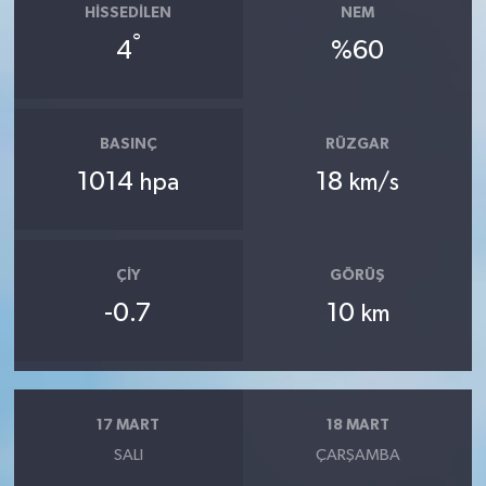
HISSEDILEN
NEM
°
4
%60
BASINÇ
RÜZGAR
1014
18
hpa
km/s
ÇIY
GÖRÜŞ
-0.7
10
km
17 MART
18 MART
SALI
ÇARŞAMBA