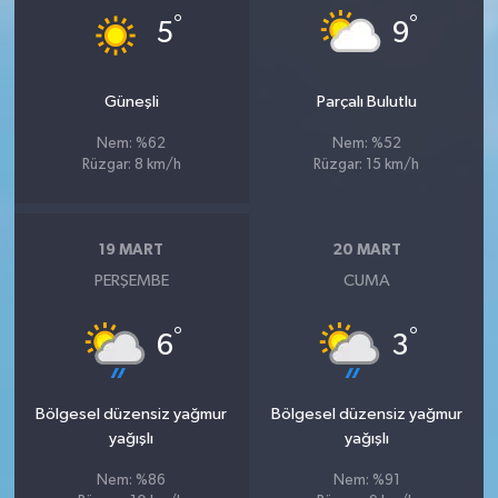
°
°
5
9
Güneşli
Parçalı Bulutlu
Nem: %62
Nem: %52
Rüzgar: 8 km/h
Rüzgar: 15 km/h
19 MART
20 MART
PERŞEMBE
CUMA
°
°
6
3
Bölgesel düzensiz yağmur
Bölgesel düzensiz yağmur
yağışlı
yağışlı
Nem: %86
Nem: %91