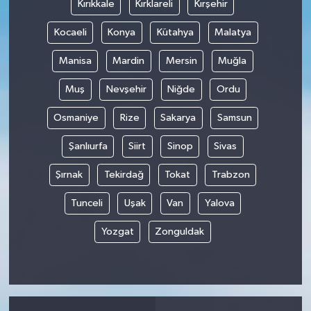
Kırıkkale
Kırklareli
Kırşehir
Kocaeli
Konya
Kütahya
Malatya
Manisa
Mardin
Mersin
Muğla
Muş
Nevşehir
Niğde
Ordu
Osmaniye
Rize
Sakarya
Samsun
Şanlıurfa
Siirt
Sinop
Sivas
Şırnak
Tekirdağ
Tokat
Trabzon
Tunceli
Uşak
Van
Yalova
Yozgat
Zonguldak