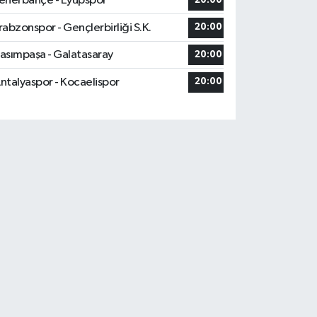
enerbahçe - Eyüpspor
20:00
rabzonspor - Gençlerbirliği S.K.
20:00
asımpaşa - Galatasaray
20:00
ntalyaspor - Kocaelispor
20:00