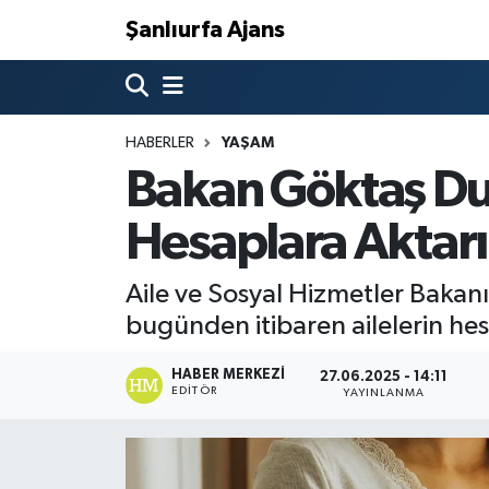
Şanlıurfa Ajans
Nöbetçi Eczaneler
Hava Durumu
HABERLER
YAŞAM
Bakan Göktaş Du
Namaz Vakitleri
Hesaplara Aktarı
Trafik Durumu
Aile ve Sosyal Hizmetler Baka
Süper Lig Puan Durumu ve Fikstür
bugünden itibaren ailelerin he
Tüm Manşetler
HABER MERKEZI
27.06.2025 - 14:11
EDITÖR
YAYINLANMA
Son Dakika Haberleri
Haber Arşivi