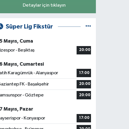
Detaylar için tıklayın
Süper Lig Fikstür
5 Mayıs, Cuma
izespor - Beşiktaş
20:00
6 Mayıs, Cumartesi
atih Karagümrük - Alanyaspor
17:00
aziantep FK - Başakşehir
20:00
amsunspor - Göztepe
20:00
7 Mayıs, Pazar
ayserispor - Konyaspor
17:00