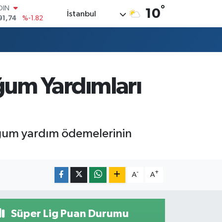
°
OIN
10
İstanbul
91,74
%-1.82
AR
3620
%0.02
O
8690
%0.19
LİN
0380
%0.18
ğum Yardımları
TIN
2,09000
%0.19
100
98,00
%0
oğum yardım ödemelerinin
-
+
A
A
Süper Lig Puan Durumu