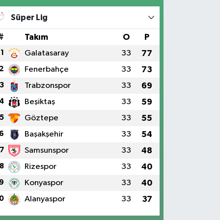
Süper Lig
#
Takım
O
P
1
Galatasaray
33
77
2
Fenerbahçe
33
73
3
Trabzonspor
33
69
4
Beşiktaş
33
59
5
Göztepe
33
55
6
Başakşehir
33
54
7
Samsunspor
33
48
8
Rizespor
33
40
9
Konyaspor
33
40
0
Alanyaspor
33
37