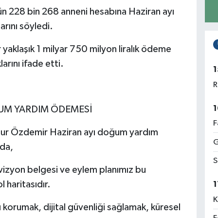
 228 bin 268 anneni hesabına Haziran ayı
rını söyledi.
aklaşık 1 milyar 750 milyon liralık ödeme
arını ifade etti.
1
R
1
ĞUM YARDIM ÖDEMESİ
F
inur Özdemir Haziran ayı doğum yardım
G
rda,
S
 vizyon belgesi ve eylem planımız bu
 haritasıdır.
1
K
 korumak, dijital güvenliği sağlamak, küresel