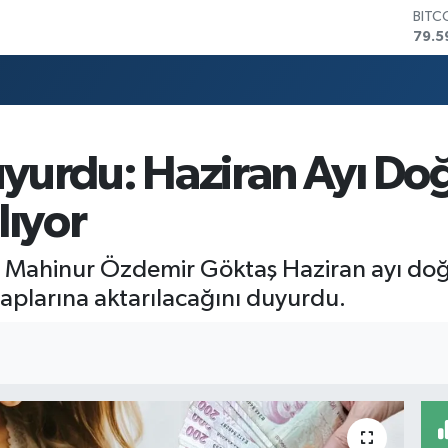
BITC
79.5
DOL
45,4
EUR
53,3
STER
61,6
yurdu: Haziran Ayı Do
G.AL
686
lıyor
BİST
14.5
nı Mahinur Özdemir Göktaş Haziran ayı d
saplarına aktarılacağını duyurdu.