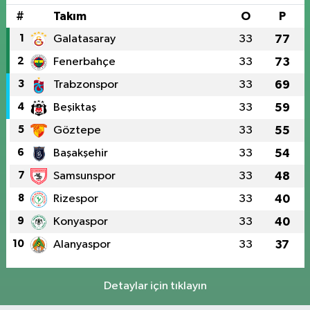
#
Takım
O
P
1
Galatasaray
33
77
2
Fenerbahçe
33
73
3
Trabzonspor
33
69
4
Beşiktaş
33
59
5
Göztepe
33
55
6
Başakşehir
33
54
7
Samsunspor
33
48
8
Rizespor
33
40
9
Konyaspor
33
40
10
Alanyaspor
33
37
Detaylar için tıklayın