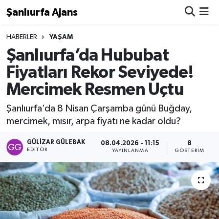
Şanlıurfa Ajans
Nöbetçi Eczaneler
HABERLER
YAŞAM
Şanlıurfa’da Hububat
Hava Durumu
Fiyatları Rekor Seviyede!
Mercimek Resmen Uçtu
Namaz Vakitleri
Şanlıurfa’da 8 Nisan Çarşamba günü Buğday,
Trafik Durumu
mercimek, mısır, arpa fiyatı ne kadar oldu?
Süper Lig Puan Durumu ve Fikstür
GÜLIZAR GÜLEBAK
08.04.2026 - 11:15
8
EDITÖR
YAYINLANMA
GÖSTERIM
Tüm Manşetler
Son Dakika Haberleri
Haber Arşivi