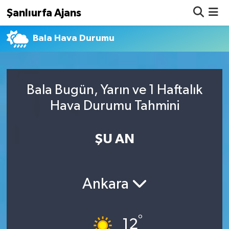
Şanlıurfa Ajans
Bala Hava Durumu
Nöbetçi Eczaneler
Hava Durumu
Bala Bugün, Yarın ve 1 Haftalık
Namaz Vakitleri
Hava Durumu Tahmini
Trafik Durumu
ŞU AN
Süper Lig Puan Durumu ve Fikstür
Tüm Manşetler
Ankara
Son Dakika Haberleri
°
Haber Arşivi
12