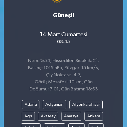
Güneşli
14 Mart Cumartesi
08:45
°
Nem: %54, Hissedilen Sıcaklık: 2
,
Basınç: 1015 hPa, Rüzgar: 15 km/s,
Çiy Noktası: -4.7,
Görüş Mesafesi: 10 km, Gün
Doğumu: 7:01, Gün Batımı: 18:53
Adana
Adıyaman
Afyonkarahisar
Ağrı
Aksaray
Amasya
Ankara