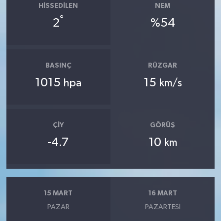
HISSEDILEN
NEM
°
2
%54
BASINÇ
RÜZGAR
1015
15
hpa
km/s
ÇIY
GÖRÜŞ
-4.7
10
km
15 MART
16 MART
PAZAR
PAZARTESI