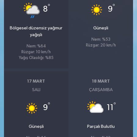
°
°
8
9
Bölgesel düzensiz yağmur
Güneşli
yağışlı
Nem: %53
Rüzgar: 20 km/h
Nem: %64
Rüzgar: 10 km/h
Yağış Olasılığı: %85
17 MART
18 MART
SALI
ÇARŞAMBA
°
°
9
11
Güneşli
Parçalı Bulutlu