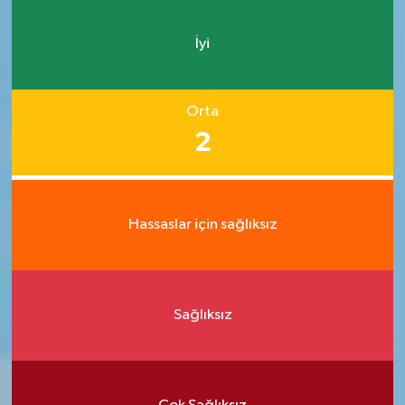
İyi
Orta
2
Hassaslar için sağlıksız
Sağlıksız