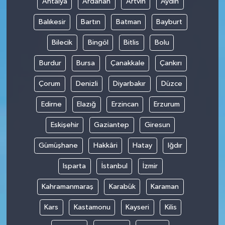
Antalya
Ardahan
Artvin
Aydın
Balıkesir
Bartın
Batman
Bayburt
Bilecik
Bingöl
Bitlis
Bolu
Burdur
Bursa
Çanakkale
Çankırı
Çorum
Denizli
Diyarbakır
Düzce
Edirne
Elazığ
Erzincan
Erzurum
Eskişehir
Gaziantep
Giresun
Gümüşhane
Hakkâri
Hatay
Iğdır
Isparta
İstanbul
İzmir
Kahramanmaraş
Karabük
Karaman
Kars
Kastamonu
Kayseri
Kilis