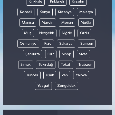
Kırıkkale
Kırklareli
Kırşehir
Kocaeli
Konya
Kütahya
Malatya
Manisa
Mardin
Mersin
Muğla
Muş
Nevşehir
Niğde
Ordu
Osmaniye
Rize
Sakarya
Samsun
Şanlıurfa
Siirt
Sinop
Sivas
Şırnak
Tekirdağ
Tokat
Trabzon
Tunceli
Uşak
Van
Yalova
Yozgat
Zonguldak